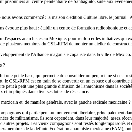
 prisonniers au centre pénitentiaire de Santiaguito, suite aux événeme
ous avons commencé : la maison d'édition Culture libre, le journal "Aut
s évoqué plus haut : établir un centre de formation radiophonique et a
'espaces anarchistes au Mexique, pour renforcer les initiatives qui exis
ive, de plusieurs membres du CSL-RFM de monter un atelier de construction d
veloppement de l'Alliance magoniste zapatiste dans la ville de Mexico.
s ?
bli une petite base, qui permette de consolider un peu, même si cela re
, le CSL-RFM est en train de se convertir en un espace qui contribue à 
te petit à petit une plus grande diffusion de l'anarchisme dans la société.
 et impliqués dans diverses luttes de résistance.
e mexicain et, de manière générale, avec la gauche radicale mexicaine ?
gnons qui participent au mouvement libertaire, principalement dans la
nnées de militantisme, ils sont cependant, dans leur majorité, assez réce
autres projets. Les vieux compagnons sont restés longtemps isolés et 
des ex-membres de la défunte Fédération anarchiste mexicaine (FAM), on