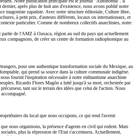
ojets. Notre publication principale est le journal "Autonomía". Il
et dernier, après plus de huit ans d'existence, nous avons publié notre
e magoniste zapatiste. Avec notre structure éditoriale, Culture libre,
res, à petit prix, d'auteurs différents, locaux ou internationaux, et
re contexte particulier. Comme de nombreux collectifs anarchistes, notre
ont partie de l'AMZ à Oaxaca, région au sud du pays qui actuellement
mbreux compagnons, de créer un centre de formation radiophonique au
d'étrangers, pour une authentique transformation sociale du Mexique, au
indomptable, qui prend sa source dans la culture communale indigène.
ous fournit l'inspiration nécessaire à notre militantisme anarchiste
peuples. Ricardo Flores Magón a lutté jusqu'à sa mort, orchestrée par
précurseur, tant sur le terrain des idées que celui de l'action. Nous
nt accompagné.
opriétaires du local que nous occupons, ce qui rend l'avenir
 que nous organisons, la présence d'agents en civil qui rodent. Mais
ciales, plus la répression de l'Etat s'accentuera. Actuellement,