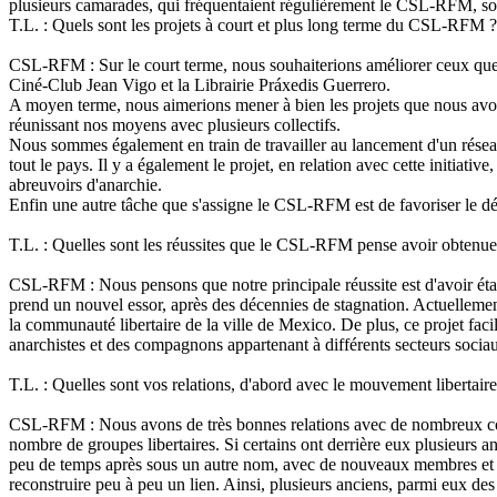
plusieurs camarades, qui fréquentaient régulièrement le CSL-RFM, sont
T.L. : Quels sont les projets à court et plus long terme du CSL-RFM ?
CSL-RFM : Sur le court terme, nous souhaiterions améliorer ceux que n
Ciné-Club Jean Vigo et la Librairie Práxedis Guerrero.
A moyen terme, nous aimerions mener à bien les projets que nous avon
réunissant nos moyens avec plusieurs collectifs.
Nous sommes également en train de travailler au lancement d'un réseau d
tout le pays. Il y a également le projet, en relation avec cette initiat
abreuvoirs d'anarchie.
Enfin une autre tâche que s'assigne le CSL-RFM est de favoriser le dé
T.L. : Quelles sont les réussites que le CSL-RFM pense avoir obtenue
CSL-RFM : Nous pensons que notre principale réussite est d'avoir éta
prend un nouvel essor, après des décennies de stagnation. Actuellement
la communauté libertaire de la ville de Mexico. De plus, ce projet facili
anarchistes et des compagnons appartenant à différents secteurs sociaux
T.L. : Quelles sont vos relations, d'abord avec le mouvement libertair
CSL-RFM : Nous avons de très bonnes relations avec de nombreux compa
nombre de groupes libertaires. Si certains ont derrière eux plusieurs a
peu de temps après sous un autre nom, avec de nouveaux membres et d'
reconstruire peu à peu un lien. Ainsi, plusieurs anciens, parmi eux 