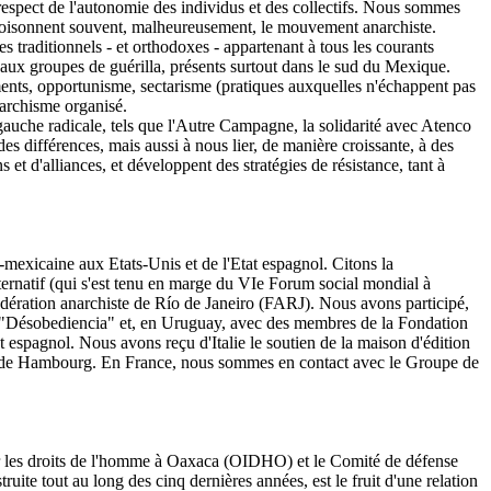
e respect de l'autonomie des individus et des collectifs. Nous sommes
i empoisonnent souvent, malheureusement, le mouvement anarchiste.
s traditionnels - et orthodoxes - appartenant à tous les courants
qu'aux groupes de guérilla, présents surtout dans le sud du Mexique.
ents, opportunisme, sectarisme (pratiques auxquelles n'échappent pas
anarchisme organisé.
uche radicale, tels que l'Autre Campagne, la solidarité avec Atenco
es différences, mais aussi à nous lier, de manière croissante, à des
t d'alliances, et développent des stratégies de résistance, tant à
exicaine aux Etats-Unis et de l'Etat espagnol. Citons la
ternatif (qui s'est tenu en marge du VIe Forum social mondial à
Fédération anarchiste de Río de Janeiro (FARJ). Nous avons participé,
l "Désobediencia" et, en Uruguay, avec des membres de la Fondation
 espagnol. Nous avons reçu d'Italie le soutien de la maison d'édition
ad de Hambourg. En France, nous sommes en contact avec le Groupe de
r les droits de l'homme à Oaxaca (OIDHO) et le Comité de défense
ite tout au long des cinq dernières années, est le fruit d'une relation