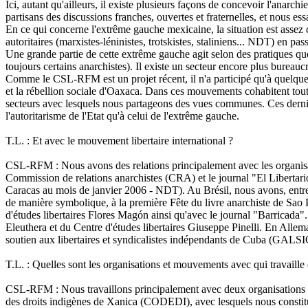
Ici, autant qu'ailleurs, il existe plusieurs façons de concevoir l'anar
partisans des discussions franches, ouvertes et fraternelles, et nous e
En ce qui concerne l'extrême gauche mexicaine, la situation est assez c
autoritaires (marxistes-léninistes, trotskistes, staliniens... NDT) en p
Une grande partie de cette extrême gauche agit selon des pratiques q
toujours certains anarchistes). Il existe un secteur encore plus bureaucr
Comme le CSL-RFM est un projet récent, il n'a participé qu'à quelque
et la rébellion sociale d'Oaxaca. Dans ces mouvements cohabitent toutes
secteurs avec lesquels nous partageons des vues communes. Ces derniers,
l'autoritarisme de l'Etat qu'à celui de l'extrême gauche.
T.L. : Et avec le mouvement libertaire international ?
CSL-RFM : Nous avons des relations principalement avec les organisa
Commission de relations anarchistes (CRA) et le journal "El Libertari
Caracas au mois de janvier 2006 - NDT). Au Brésil, nous avons, entre a
de manière symbolique, à la première Fête du livre anarchiste de Sa
d'études libertaires Flores Magón ainsi qu'avec le journal "Barricada"
Eleuthera et du Centre d'études libertaires Giuseppe Pinelli. En Al
soutien aux libertaires et syndicalistes indépendants de Cuba (GALSI
T.L. : Quelles sont les organisations et mouvements avec qui travaill
CSL-RFM : Nous travaillons principalement avec deux organisations 
des droits indigènes de Xanica (CODEDI), avec lesquels nous constituon