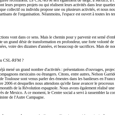
ugurée récemment. Le CSL-RFM sert également de siège, à Mexico, à l'
eurs propres projets ou qui réalisent leurs activités dans leur quartier,
que collectif ou individu propose une ou plusieurs activités, et nous nous
tisans de l'organisation. Néanmoins, l'espace est ouvert à toutes les 
tions vont dans ce sens. Mais le chemin pour y parvenir est semé d'embûch
ste un grand désir de transformation en profondeur, une forte volonté de 
années, voire des dizaines d'années, et beaucoup de sacrifices. Mai
in du CSL-RFM ?
mené un grand nombre d'activités : présentations d'ouvrages, projection
s compagnons mexicains ou étrangers. Citons, entre autres, Nelson Gar
de Toulouse sont venus parler des émeutes dans les banlieues en Franc
bre 2006 et desquelles nous attendons qu'elle fasse avancer le process
atifs de la Révolution espagnole. Nous avons également réalisé une jour
près de Mexico. A ce moment, le Centre social a servi à rassembler la co
éministe de l'Autre Campagne.