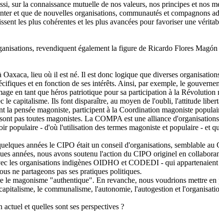
aussi, sur la connaissance mutuelle de nos valeurs, nos principes et nos 
menter et que de nouvelles organisations, communautés et compagnons adh
ssent les plus cohérentes et les plus avancées pour favoriser une véritab
s organisations, revendiquent également la figure de Ricardo Flores M
axaca, lieu où il est né. Il est donc logique que diverses organisatio
écifiques et en fonction de ses intérêts. Ainsi, par exemple, le gouvern
age en tant que héros patriotique pour sa participation à la Révolution 
 le capitalisme. Ils font disparaître, au moyen de l'oubli, l'attitude liber
pensée magoniste, participent à la Coordination magoniste populaire 
 sont pas toutes magonistes. La COMPA est une alliance d'organisations s
populaire - d'où l'utilisation des termes magoniste et populaire - et q
uelques années le CIPO était un conseil d'organisations, semblable au 
es années, nous avons soutenu l'action du CIPO originel en collaborant 
vec les organisations indigènes OIDHO et CODEDI - qui appartenaient 
ous ne partageons pas ses pratiques politiques.
 magonisme "authentique". En revanche, nous voudrions mettre en prat
icapitalisme, le communalisme, l'autonomie, l'autogestion et l'organisati
 actuel et quelles sont ses perspectives ?