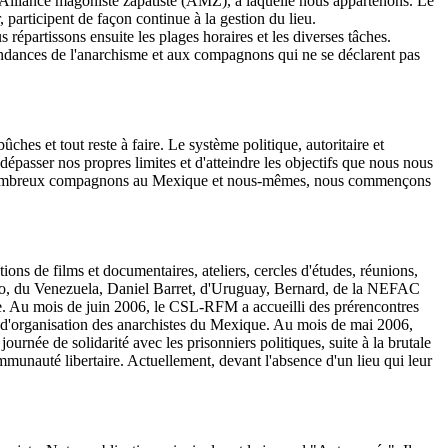
Alliance magoniste zapatiste (AMZ), à laquelle nous appartenons. Le
 participent de façon continue à la gestion du lieu.
 répartissons ensuite les plages horaires et les diverses tâches.
tendances de l'anarchisme et aux compagnons qui ne se déclarent pas
es et tout reste à faire. Le système politique, autoritaire et
dépasser nos propres limites et d'atteindre les objectifs que nous nous
s de nombreux compagnons au Mexique et nous-mêmes, nous commençons
s de films et documentaires, ateliers, cercles d'études, réunions,
rido, du Venezuela, Daniel Barret, d'Uruguay, Bernard, de la NEFAC
e. Au mois de juin 2006, le CSL-RFM a accueilli des prérencontres
us d'organisation des anarchistes du Mexique. Au mois de mai 2006,
née de solidarité avec les prisonniers politiques, suite à la brutale
mmunauté libertaire. Actuellement, devant l'absence d'un lieu qui leur