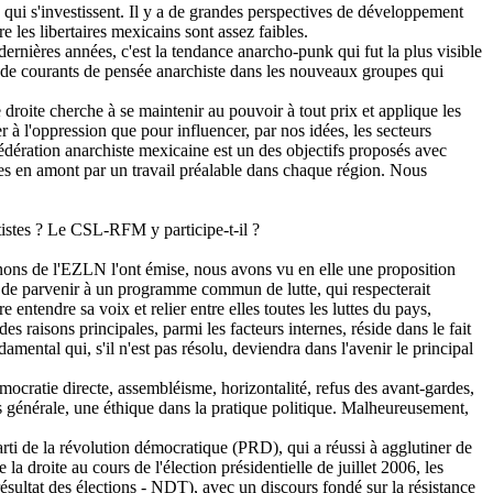
 qui s'investissent. Il y a de grandes perspectives de développement
 les libertaires mexicains sont assez faibles.
dernières années, c'est la tendance anarcho-punk qui fut la plus visible
é de courants de pensée anarchiste dans les nouveaux groupes qui
droite cherche à se maintenir au pouvoir à tout prix et applique les
r à l'oppression que pour influencer, par nos idées, les secteurs
édération anarchiste mexicaine est un des objectifs proposés avec
arées en amont par un travail préalable dans chaque région. Nous
stes ? Le CSL-RFM y participe-t-il ?
ns de l'EZLN l'ont émise, nous avons vu en elle une proposition
 et de parvenir à un programme commun de lutte, qui respecterait
ntendre sa voix et relier entre elles toutes les luttes du pays,
des raisons principales, parmi les facteurs internes, réside dans le fait
amental qui, s'il n'est pas résolu, deviendra dans l'avenir le principal
ocratie directe, assembléisme, horizontalité, refus des avant-gardes,
lus générale, une éthique dans la pratique politique. Malheureusement,
 Parti de la révolution démocratique (PRD), qui a réussi à agglutiner de
a droite au cours de l'élection présidentielle de juillet 2006, les
ésultat des élections - NDT), avec un discours fondé sur la résistance