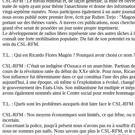
CSL-RFM : Le travail éditorial et, de façon générale, la mise en ouvr
traite de sujets ayant pour thème l'anarchisme et donne des informations
vingt-septième numéro. Nous participons également à un autre journal, "
nous avons publié notre premier livre, écrit par Ruben Trejo : "Magoni
portant sur des thèmes variés. A travers ces publications, nous cherchon
grand rêve serait de posséder un jour notre propre imprimerie.
Le développement de radios libres représente une des autres tâches à l
connaît une forte mobilisation populaire. Du fait de son potentiel e
sein du CSL-RFM.
T.L. : Qui est Ricardo Flores Magón ? Pourquoi avoir choisi ce nom 
CSL-RFM : C'était un indigène d'Oaxaca et un anarchiste. Partisan de l
cours de la révolution ratée du début du XXe siècle. Pour nous, Ricar
Son influence fut déterminante dans ce qui constitua l'une des plus gra
aujourd'hui, à une époque, où même si l'exploitation a évolué, changé 
le gouvernement des Etats-Unis. Son militantisme fut multiple et inépuis
avons également nommés ainsi le Centre social pour rendre hommage a
T.L. : Quels sont les problèmes auxquels doit faire face le CSL-RFM : 
CSL-RFM : Nos moyens économiques sont limités, ce qui frêne, ou rale
incertain.
Concernant la police, jusqu'à présent nous n'avons pas eu à souffrir d
nous ne sommes pas naïfs. Nous savons que plus le CSL-RFM, et le mouve