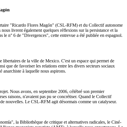
Magón
 libertaire "Ricardo Flores Magón" (CSL-RFM) et du Collectif autonome
s nous livrent également quelques réflexions sur la persistance et la
 le n° 6 de "Divergences", cette entrevue a été publiée en espagnol.
libertaires de la ville de Mexico. C'est un espace qui permet de
nsi que de favoriser les relations entre les divers secteurs sociaux
é anarchiste à laquelle nous aspirons.
projet. Nous avons, en septembre 2006, célébré son premier
rses raisons, n'avaient pas pu se concrétiser. Quand le Collectif
orer de nouvelles. Le CSL-RFM agit désormais comme un catalyseur.
omía", la Bibliothèque de critique et alternatives radicales, le Ciné-