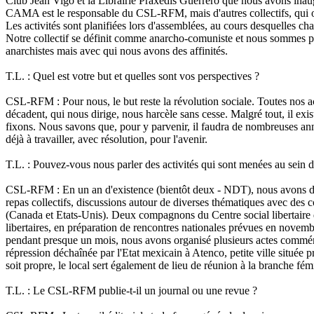
Club Jean Vigo et la Librairie Práxedis Guerrero que nous avons ina
CAMA est le responsable du CSL-RFM, mais d'autres collectifs, qui ont l
Les activités sont planifiées lors d'assemblées, au cours desquelles cha
Notre collectif se définit comme anarcho-comuniste et nous sommes par
anarchistes mais avec qui nous avons des affinités.
T.L. : Quel est votre but et quelles sont vos perspectives ?
CSL-RFM : Pour nous, le but reste la révolution sociale. Toutes nos ac
décadent, qui nous dirige, nous harcèle sans cesse. Malgré tout, il exi
fixons. Nous savons que, pour y parvenir, il faudra de nombreuses 
déjà à travailler, avec résolution, pour l'avenir.
T.L. : Pouvez-vous nous parler des activités qui sont menées au se
CSL-RFM : En un an d'existence (bientôt deux - NDT), nous avons déjà 
repas collectifs, discussions autour de diverses thématiques avec de
(Canada et Etats-Unis). Deux compagnons du Centre social libertaire 
libertaires, en préparation de rencontres nationales prévues en novem
pendant presque un mois, nous avons organisé plusieurs actes commémor
répression déchaînée par l'Etat mexicain à Atenco, petite ville située 
soit propre, le local sert également de lieu de réunion à la branche f
T.L. : Le CSL-RFM publie-t-il un journal ou une revue ?