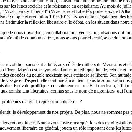
e de moyens de communication, constituent une part importante de nos pr
 sur les luttes sociales et la résistance au capitalisme. Au mois de juill
Viva Tierra y Libertad" (Vive Terre et Liberté), porte-voix de l'Allianc
sme : utopie et révolution 1910-1913". Nous éditons également des brochu
s à stimuler la réflexion libertaire et le débat, en les situant dans not
aquelle nous travaillons, en collaboration avec les organisations qui f
n tant qu'outil de communication, nous avons pour objectif, avec de no
?
a révolution sociale, il a lutté, aux côtés de milliers de Mexicains et 
do Flores Magón est le symbole d'un esprit éthique, lucide, rebelle et 
ndes épopées du peuple mexicain pour atteindre sa liberté. Son attitude n
de visage et d'aspect, elle continue à maintenir dans la soumission nos 
able. Ecrivain prolifique, conspirateur contre l'Etat mexicain, il fut un 
ux combattant libertaires, connus sous le nom de magonistes, qui l'o
problèmes d'argent, répression policière... ?
ntit, le développement de nos projets. De plus, nous ne sommes pas pr
'intervention directe. Nous avons juste remarqué, lors des manifestations
ment libertaire en général, jouera un rôle important dans les luttes so