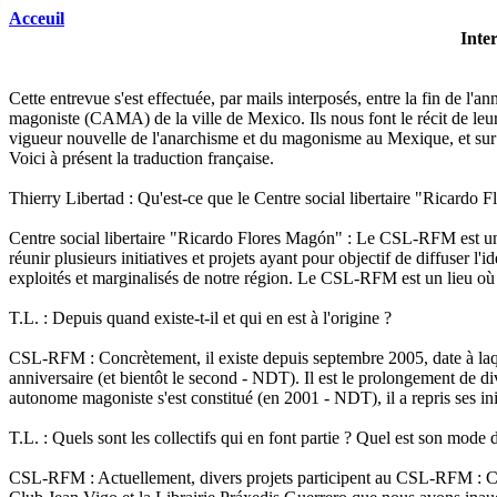
Acceuil
Inte
Cette entrevue s'est effectuée, par mails interposés, entre la fin de
magoniste (CAMA) de la ville de Mexico. Ils nous font le récit de leur h
vigueur nouvelle de l'anarchisme et du magonisme au Mexique, et sur l
Voici à présent la traduction française.
Thierry Libertad : Qu'est-ce que le Centre social libertaire "Ricardo 
Centre social libertaire "Ricardo Flores Magón" : Le CSL-RFM est un v
réunir plusieurs initiatives et projets ayant pour objectif de diffuser l
exploités et marginalisés de notre région. Le CSL-RFM est un lieu où n
T.L. : Depuis quand existe-t-il et qui en est à l'origine ?
CSL-RFM : Concrètement, il existe depuis septembre 2005, date à laqu
anniversaire (et bientôt le second - NDT). Il est le prolongement de div
autonome magoniste s'est constitué (en 2001 - NDT), il a repris ses i
T.L. : Quels sont les collectifs qui en font partie ? Quel est son mode
CSL-RFM : Actuellement, divers projets participent au CSL-RFM : Culture