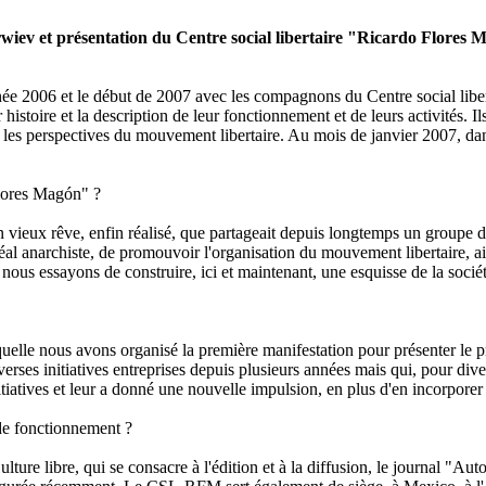
rwiev et présentation du Centre social libertaire "Ricardo Flores 
 l'année 2006 et le début de 2007 avec les compagnons du Centre social
istoire et la description de leur fonctionnement et de leurs activités. Il
es perspectives du mouvement libertaire. Au mois de janvier 2007, dans
Flores Magón" ?
ieux rêve, enfin réalisé, que partageait depuis longtemps un groupe de 
'idéal anarchiste, de promouvoir l'organisation du mouvement libertaire, ai
ous essayons de construire, ici et maintenant, une esquisse de la sociét
elle nous avons organisé la première manifestation pour présenter le 
erses initiatives entreprises depuis plusieurs années mais qui, pour dive
nitiatives et leur a donné une nouvelle impulsion, en plus d'en incorp
 de fonctionnement ?
 libre, qui se consacre à l'édition et à la diffusion, le journal "Auton