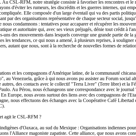
chie. Au CSL-RFM, notre stratégie consiste à favoriser les rencontres et l
ssayons d'éviter les rumeurs, les discrédits et les guerres internes, qu
ompliquée. Elle composée d'un large éventail qui va des partis politique
assant par des organisations représentative de chaque secteur social, jus
ue nous condamnons : tentatives pour accaparer et récupérer les mouvem
atique et autoritaire qui, avec ses vieux préjugés, dénie tout crédit à l'
s-uns des mouvements dans lesquels converge une grande partie de la ga
 les tendances, ce qui nous a amené, à plusieurs reprises, à souligner d
 autant que nous, sont à la recherche de nouvelles formes de relations e
tions et les compagnons d'Amérique latine, de la communauté chicana-m
o", au Venezuela, grâce à qui nous avons pu assister au Forum social al
utres, des contacts avec le collectif "Terra Livre" (Terre libre) et la 
o Paulo. Au Pérou, nous échangeons une correspondance avec le journa
. En Europe, nous avons surtout des liens avec des compagnons de l'Etat
lemagne, nous effectuons des échanges avec la Coopérative Café Libert
C).
e et agit le CSL-RFM ?
indigènes d'Oaxaca, au sud du Mexique : Organisations indiennes pou
s l'Alliance magoniste zapatiste. Cette alliance, que nous avons constru