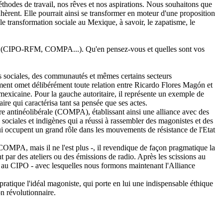
méthodes de travail, nos rêves et nos aspirations. Nous souhaitons que
èrent. Elle pourrait ainsi se transformer en moteur d'une proposition
le transformation sociale au Mexique, à savoir, le zapatisme, le
agón (CIPO-RFM, COMPA...). Qu'en pensez-vous et quelles sont vos
ns sociales, des communautés et mêmes certains secteurs
ement omet délibérément toute relation entre Ricardo Flores Magón et
mexicaine. Pour la gauche autoritaire, il représente un exemple de
taire qui caractérisa tant sa pensée que ses actes.
antinéolibérale (COMPA), établissant ainsi une alliance avec des
ociales et indigènes qui a réussi à rassembler des magonistes et des
ui occupent un grand rôle dans les mouvements de résistance de l'Etat
COMPA, mais il ne l'est plus -, il revendique de façon pragmatique la
par des ateliers ou des émissions de radio. Après les scissions au
au CIPO - avec lesquelles nous formons maintenant l'Alliance
ique l'idéal magoniste, qui porte en lui une indispensable éthique
on révolutionnaire.