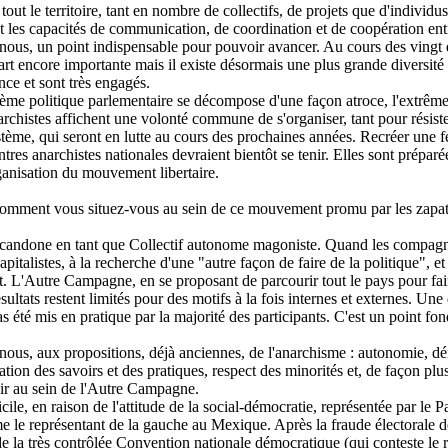
 le territoire, tant en nombre de collectifs, de projets que d'individus
t les capacités de communication, de coordination et de coopération entre
n nous, un point indispensable pour pouvoir avancer. Au cours des vingt 
part encore importante mais il existe désormais une plus grande diversit
nce et sont très engagés.
ème politique parlementaire se décompose d'une façon atroce, l'extrême 
narchistes affichent une volonté commune de s'organiser, tant pour résiste
tème, qui seront en lutte au cours des prochaines années. Recréer une f
ontres anarchistes nationales devraient bientôt se tenir. Elles sont prép
rganisation du mouvement libertaire.
omment vous situez-vous au sein de ce mouvement promu par les zapati
candone en tant que Collectif autonome magoniste. Quand les compagno
pitalistes, à la recherche d'une "autre façon de faire de la politique",
 L'Autre Campagne, en se proposant de parcourir tout le pays pour faire e
ultats restent limités pour des motifs à la fois internes et externes. Une 
s été mis en pratique par la majorité des participants. C'est un point fond
nous, aux propositions, déjà anciennes, de l'anarchisme : autonomie, dém
ation des savoirs et des pratiques, respect des minorités et, de façon p
oir au sein de l'Autre Campagne.
ficile, en raison de l'attitude de la social-démocratie, représentée par le
 le représentant de la gauche au Mexique. Après la fraude électorale de l
e la très contrôlée Convention nationale démocratique (qui conteste le r