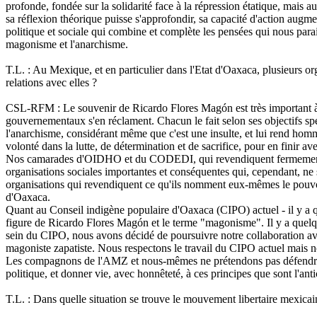
profonde, fondée sur la solidarité face à la répression étatique, mais 
sa réflexion théorique puisse s'approfondir, sa capacité d'action aug
politique et sociale qui combine et complète les pensées qui nous parai
magonisme et l'anarchisme.
T.L. : Au Mexique, et en particulier dans l'Etat d'Oaxaca, plusieur
relations avec elles ?
CSL-RFM : Le souvenir de Ricardo Flores Magón est très important à O
gouvernementaux s'en réclament. Chacun le fait selon ses objectifs sp
l'anarchisme, considérant même que c'est une insulte, et lui rend homm
volonté dans la lutte, de détermination et de sacrifice, pour en finir avec
Nos camarades d'OIDHO et du CODEDI, qui revendiquent fermement la 
organisations sociales importantes et conséquentes qui, cependant, ne
organisations qui revendiquent ce qu'ils nomment eux-mêmes le pouvoir 
d'Oaxaca.
Quant au Conseil indigène populaire d'Oaxaca (CIPO) actuel - il y a q
figure de Ricardo Flores Magón et le terme "magonisme". Il y a quelqu
sein du CIPO, nous avons décidé de poursuivre notre collaboration a
magoniste zapatiste. Nous respectons le travail du CIPO actuel mais n
Les compagnons de l'AMZ et nous-mêmes ne prétendons pas défendre le
politique, et donner vie, avec honnêteté, à ces principes que sont l'ant
T.L. : Dans quelle situation se trouve le mouvement libertaire mexicain