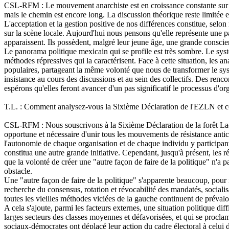
CSL-RFM : Le mouvement anarchiste est en croissance constante sur tout
mais le chemin est encore long. La discussion théorique reste limitée e
L'acceptation et la gestion positive de nos différences constitue, selo
sur la scène locale. Aujourd'hui nous pensons qu'elle représente une 
apparaissent. Ils possèdent, malgré leur jeune âge, une grande conscie
Le panorama politique mexicain qui se profile est très sombre. Le syst
méthodes répressives qui la caractérisent. Face à cette situation, les a
populaires, partageant la même volonté que nous de transformer le sys
insistance au cours des discussions et au sein des collectifs. Des renc
espérons qu'elles feront avancer d'un pas significatif le processus d'o
T.L. : Comment analysez-vous la Sixième Déclaration de l'EZLN et c
CSL-RFM : Nous souscrivons à la Sixième Déclaration de la forêt La
opportune et nécessaire d'unir tous les mouvements de résistance antica
l'autonomie de chaque organisation et de chaque individu y participant.
constitua une autre grande initiative. Cependant, jusqu'à présent, les rés
que la volonté de créer une "autre façon de faire de la politique" n'a pa
obstacle.
Une "autre façon de faire de la politique" s'apparente beaucoup, pour 
recherche du consensus, rotation et révocabilité des mandatés, socialis
toutes les vieilles méthodes viciées de la gauche continuent de préval
A cela s'ajoute, parmi les facteurs externes, une situation politique dif
larges secteurs des classes moyennes et défavorisées, et qui se proclame
sociaux-démocrates ont déplacé leur action du cadre électoral à celui d