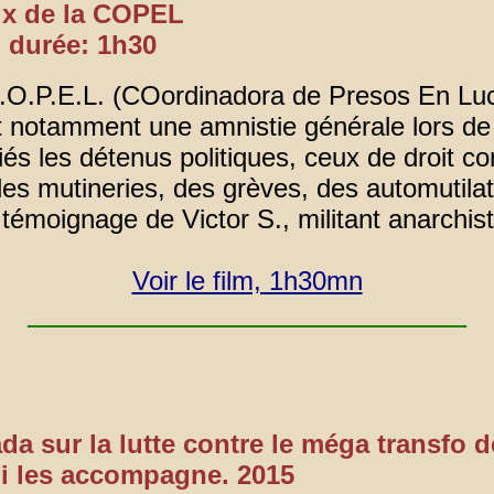
aux de la COPEL
, durée: 1h30
a C.O.P.E.L. (COordinadora de Presos En L
t notamment une amnistie générale lors de 
s les détenus politiques, ceux de droit co
 des mutineries, des grèves, des automutila
u témoignage de Victor S., militant anarchi
Voir le film, 1h30mn
 sur la lutte contre le méga transfo de
ui les accompagne. 2015