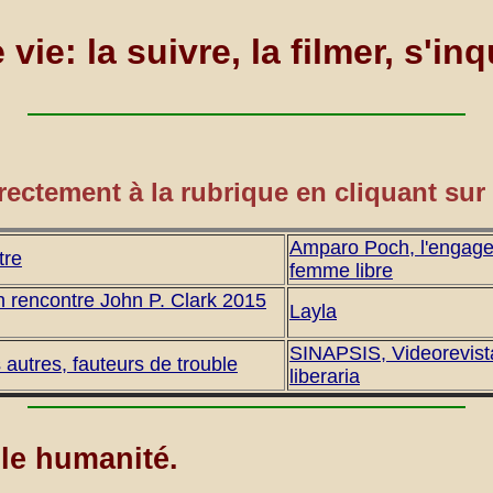
vie: la suivre, la filmer, s'inqu
irectement à la rubrique en cliquant sur
Amparo Poch, l'engag
tre
femme libre
 rencontre John P. Clark 2015
Layla
SINAPSIS, Videorevist
s autres, fauteurs de trouble
liberaria
lle humanité.