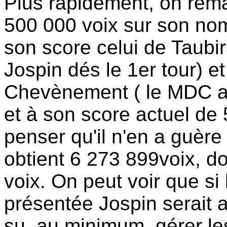
Plus rapidement, on rema
500 000 voix sur son nom
son score celui de Taubir
Jospin dés le 1er tour) e
Chevènement ( le MDC ap
et à son score actuel de
penser qu'il n'en a guère
obtient 6 273 899voix, do
voix. On peut voir que si 
présentée Jospin serait a
su, au minimum, gérer les