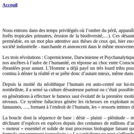
Acceuil
Nous entrons dans des temps privilégiés où l’ombre du péril, apparaît
forêts tropicales primaires, érosion de la biodiversité,…). Ces désa
perméable, en un mot plus attentive aux thèses de ceux qui, hier enco
société industrielle - marchande et annoncent dans le même mouvement q
Les trois révolutions : Copernicienne, Darwinienne et Psychanalytiqu
nos ancêtres à l’aube de l’humanité, en réponse au choc entre Conscie
ébranlées pour autant. L’Homme a déjà payé un très lourd tribu pour a
continu à dénier la réalité et se prête donc d’autant mieux, même dans
Depuis la moitié du néolithique l’humain est auto-centré sur lui-m
nombriliste, il a semé sa culture désastreuse partout ou c’était possi
en générations à effectuer le fameux saut évolutif de la première moi
niveaux. Ce système fallacieux génère les richesses en exploitant 
fantasmes, …, formant à l’endroit de l’humain, les « ressorts intimes 
La boucle dont la séquence de base : désir – plaisir – plénitude 
déclinant d’espèces en espèces depuis des centaines de millions d’a
« moteur » essentiel et solide de tout processus biologique faisant qu
formule apparemment iconoclaste : « Le capitalisme ne peut s’effondrer, 