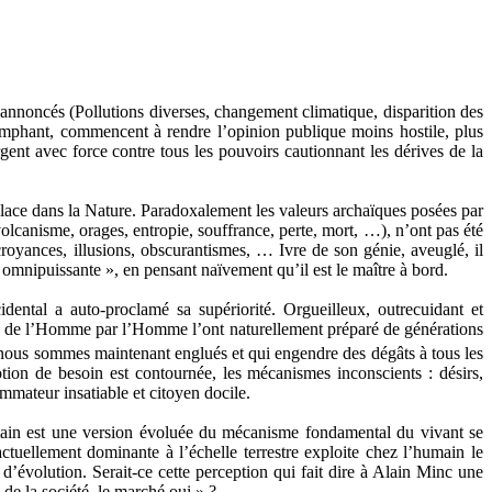
 annoncés (Pollutions diverses, changement climatique, disparition des
riomphant, commencent à rendre l’opinion publique moins hostile, plus
gent avec force contre tous les pouvoirs cautionnant les dérives de la
lace dans la Nature. Paradoxalement les valeurs archaïques posées par
lcanisme, orages, entropie, souffrance, perte, mort, …), n’ont pas été
croyances, illusions, obscurantismes, … Ivre de son génie, aveuglé, il
 omnipuissante », en pensant naïvement qu’il est le maître à bord.
dental a auto-proclamé sa supériorité. Orgueilleux, outrecuidant et
ation de l’Homme par l’Homme l’ont naturellement préparé de générations
 nous sommes maintenant englués et qui engendre des dégâts à tous les
ion de besoin est contournée, les mécanismes inconscients : désirs,
mmateur insatiable et citoyen docile.
main est une version évoluée du mécanisme fondamental du vivant se
tuellement dominante à l’échelle terrestre exploite chez l’humain le
 d’évolution. Serait-ce cette perception qui fait dire à Alain Minc une
 de la société, le marché oui » ?