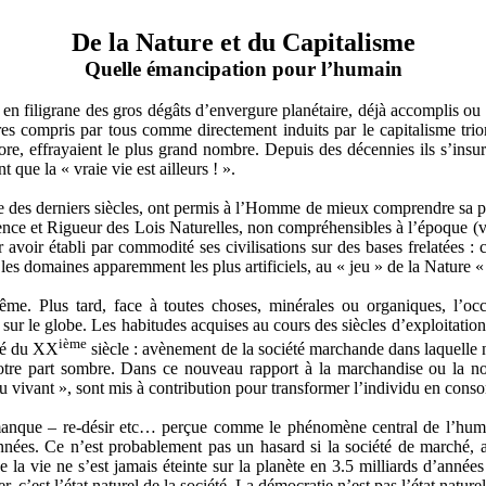
De la Nature et du Capitalisme
Quelle émancipation pour l’humain
 en filigrane des gros dégâts d’envergure planétaire, déjà accomplis ou
stres compris par tous comme directement induits par le capitalisme t
re, effrayaient le plus grand nombre. Depuis des décennies ils s’insur
ue la « vraie vie est ailleurs ! ».
e des derniers siècles, ont permis à l’Homme de mieux comprendre sa p
nce et Rigueur des Lois Naturelles, non compréhensibles à l’époque (vo
voir établi par commodité ses civilisations sur des bases frelatées : 
 les domaines apparemment les plus artificiels, au « jeu » de la Nature «
ême. Plus tard, face à toutes choses, minérales ou organiques, l’occi
ble sur le globe. Les habitudes acquises au cours des siècles d’exploit
ième
tié du XX
siècle : avènement de la société marchande dans laquelle
notre part sombre. Dans ce nouveau rapport à la marchandise ou la not
du vivant », sont mis à contribution pour transformer l’individu en conso
– manque – re-désir etc… perçue comme le phénomène central de l’hu
nnées. Ce n’est probablement pas un hasard si la société de marché, ac
e la vie ne s’est jamais éteinte sur la planète en 3.5 milliards d’années
c’est l’état naturel de la société. La démocratie n’est pas l’état naturel