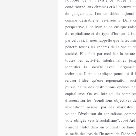
l’opposé de « l’existence vouée à l’
conditionné, aux chromes et à l’accumulat
de gadgets que l’on considère aujourd’
comme désirable et civilisée » Dans ce
perspective, il se livre à une critique radi
du capitalisme et du type d’humanité ind
par celui-ci. Il nous rappelle que la techn
pénètre toutes les sphères de la vie et d
société. Elle finit par modifier la natur
toutes les activités interhumaines jusq
identifier la société avec l’organisat
technique. Il nous explique pourquoi il f
refuser l’idée qu’une régénération soci
puisse naître des destructions opérées pa
capitalisme. On est loin ici du sempiter
discours sur les "conditions objectives d
révolution" asséné par les marxistes 
voient l’évolution du capitalisme comme
voie obligée vers le socialisme*. José Ard
s’inscrit plutôt dans un courant libertaire
se méfie des lois de l’histoire, de l’idée 