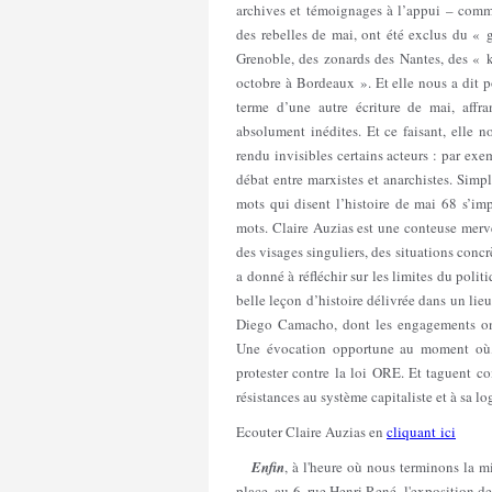
archives et témoignages à l’appui – comme
des rebelles de mai, ont été exclus du « g
Grenoble, des zonards des Nantes, des «
octobre à Bordeaux ». Et elle nous a dit po
terme d’une autre écriture de mai, affr
absolument inédites. Et ce faisant, elle 
rendu invisibles certains acteurs : par ex
débat entre marxistes et anarchistes. Sim
mots qui disent l’histoire de mai 68 s’im
mots. Claire Auzias est une conteuse mervei
des visages singuliers, des situations concr
a donné à réfléchir sur les limites du polit
belle leçon d’histoire délivrée dans un li
Diego Camacho, dont les engagements ont 
Une évocation opportune au moment où,
protester contre la loi ORE. Et taguent 
résistances au système capitaliste et à sa l
Ecouter Claire Auzias en
cliquant ici
Enfin
, à l'heure où nous terminons la 
place, au 6, rue Henri René, l'exposition