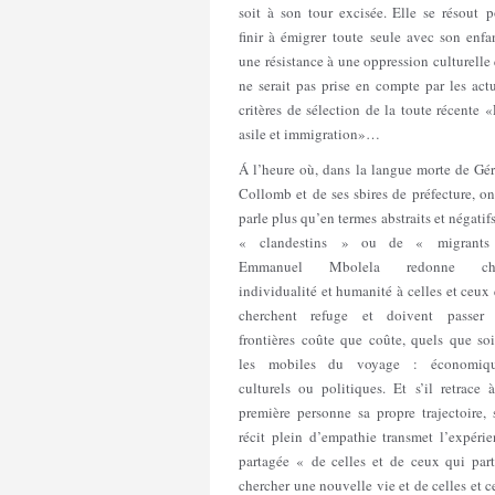
soit à son tour excisée. Elle se résout 
finir à émigrer toute seule avec son enfa
une résistance à une oppression culturelle
ne serait pas prise en compte par les act
critères de sélection de la toute récente 
asile et immigration»…
Á l’heure où, dans la langue morte de Gé
Collomb et de ses sbires de préfecture, o
parle plus qu’en termes abstraits et négatif
« clandestins » ou de « migrants
Emmanuel Mbolela redonne cha
individualité et humanité à celles et ceux
cherchent refuge et doivent passer 
frontières coûte que coûte, quels que so
les mobiles du voyage : économiqu
culturels ou politiques. Et s’il retrace 
première personne sa propre trajectoire,
récit plein d’empathie transmet l’expéri
partagée « de celles et de ceux qui part
chercher une nouvelle vie et de celles et 