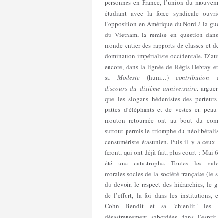
personnes en France, l’union du mouvem
étudiant avec la force syndicale ouvriè
l’opposition en Amérique du Nord à la gue
du Vietnam, la remise en question dans
monde entier des rapports de classes et d
domination impérialiste occidentale. D’au
encore, dans la lignée de Régis Debray et
sa
Modeste
(hum…)
contribution 
discours du dixième anniversaire
, argue
que les slogans hédonistes des porteurs
pattes d’éléphants et de vestes en peau
mouton retournée ont au bout du com
surtout permis le triomphe du néolibérali
consumériste étasunien. Puis il y a ceux 
feront, qui ont déjà fait, plus court : Mai 
été une catastrophe. Toutes les vale
morales socles de la société française (le 
du devoir, le respect des hiérarchies, le 
de l’effort, la foi dans les institutions, e
Cohn Bendit et sa "chienlit" les 
désastreusement sabordées dans l’esprit