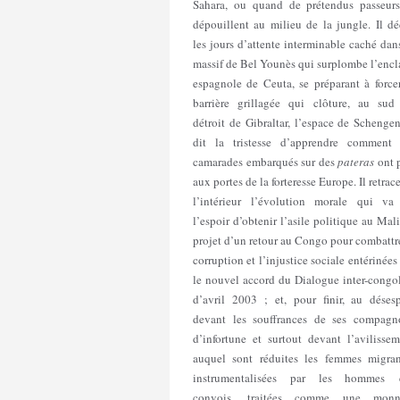
Sahara, ou quand de prétendus passeurs
dépouillent au milieu de la jungle. Il dé
les jours d’attente interminable caché dan
massif de Bel Younès qui surplombe l’enc
espagnole de Ceuta, se préparant à force
barrière grillagée qui clôture, au sud
détroit de Gibraltar, l’espace de Schengen
dit la tristesse d’apprendre comment 
camarades embarqués sur des
pateras
ont p
aux portes de la forteresse Europe. Il retrac
l’intérieur l’évolution morale qui va
l’espoir d’obtenir l’asile politique au Mal
projet d’un retour au Congo pour combattr
corruption et l’injustice sociale entérinées
le nouvel accord du Dialogue inter-congo
d’avril 2003 ; et, pour finir, au désesp
devant les souffrances de ses compagn
d’infortune et surtout devant l’avilisse
auquel sont réduites les femmes migran
instrumentalisées par les hommes 
convois, traitées comme une monn