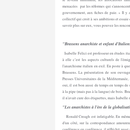
menacées par les réformes qui s'annoncent.
gouvernement, aux fiches de paie. » Il 
collectif qui croit à ses ambitions et essai
savoir plus sur eux, vous pouvez les rencon
"Brassens anarchiste et enfant d'Italien
Isabelle Felici est professeur en études ita
à elle c’est les aspects culturels de l'émi
l'anarchisme italien en exil. En poste à qu
Brassens. La présentation de son ouvra
Presses Universitaires de la Méditerranée,
oui, il est bon aussi de temps en temps de
à la pipe (mais pas à la langue) de bois. Bra
il n'avait cure des étiquettes, mais Isabelle 
"Les anarchistes à l'ère de la globalisa
Ronald Creagh est infatigable. En même te
d'un côté, sur la correspondance amoureus
conférence en conférence, il réfléchit auss