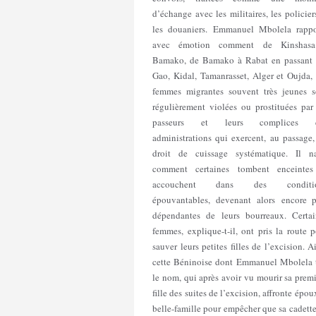
d’échange avec les militaires, les policier
les douaniers. Emmanuel Mbolela rappo
avec émotion comment de Kinshas
Bamako, de Bamako à Rabat en passant 
Gao, Kidal, Tamanrasset, Alger et Oujda,
femmes migrantes souvent très jeunes s
régulièrement violées ou prostituées par
passeurs et leurs complices 
administrations qui exercent, au passage
droit de cuissage systématique. Il na
comment certaines tombent enceintes
accouchent dans des conditi
épouvantables, devenant alors encore p
dépendantes de leurs bourreaux. Certai
femmes, explique-t-il, ont pris la route 
sauver leurs petites filles de l’excision. A
cette Béninoise dont Emmanuel Mbolela t
le nom, qui après avoir vu mourir sa prem
fille des suites de l’excision, affronte épou
belle-famille pour empêcher que sa cadett