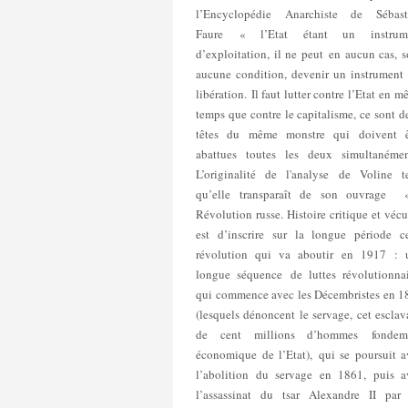
l’Encyclopédie Anarchiste de Sébast
Faure « l’Etat étant un instrum
d’exploitation, il ne peut en aucun cas, 
aucune condition, devenir un instrument
libération. Il faut lutter contre l’Etat en 
temps que contre le capitalisme, ce sont 
têtes du même monstre qui doivent ê
abattues toutes les deux simultanémen
L’originalité de l'analyse de Voline te
qu’elle transparaît de son ouvrage 
Révolution russe. Histoire critique et véc
est d’inscrire sur la longue période ce
révolution qui va aboutir en 1917 : 
longue séquence de luttes révolutionnai
qui commence avec les Décembristes en 1
(lesquels dénoncent le servage, cet escla
de cent millions d’hommes fondem
économique de l’Etat), qui se poursuit a
l’abolition du servage en 1861, puis a
l’assassinat du tsar Alexandre II par 