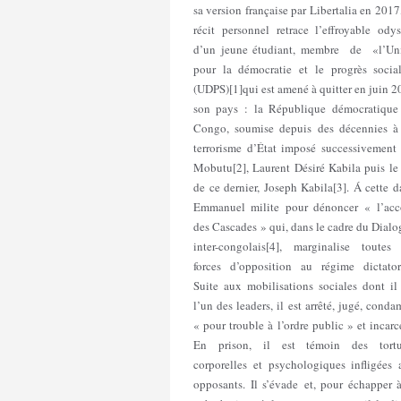
sa version française par Libertalia en 2017
récit personnel retrace l’effroyable ody
d’un jeune étudiant, membre de «l’Un
pour la démocratie et le progrès socia
(UDPS)[1]qui est amené à quitter en juin 
son pays : la République démocratique
Congo, soumise depuis des décennies à
terrorisme d’État imposé successivement 
Mobutu[2], Laurent Désiré Kabila puis le 
de ce dernier, Joseph Kabila[3]. Á cette d
Emmanuel milite pour dénoncer « l’acc
des Cascades » qui, dans le cadre du Dial
inter-congolais[4], marginalise toutes 
forces d’opposition au régime dictatori
Suite aux mobilisations sociales dont il
l’un des leaders, il est arrêté, jugé, cond
« pour trouble à l’ordre public » et incarc
En prison, il est témoin des tortu
corporelles et psychologiques infligées 
opposants. Il s’évade et, pour échapper 