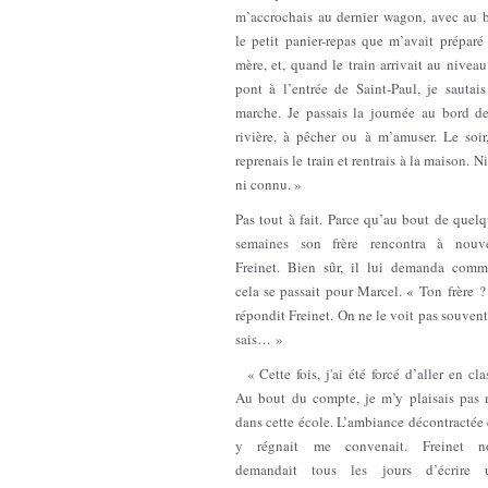
m’accrochais au dernier wagon, avec au b
le petit panier-repas que m’avait prépar
mère, et, quand le train arrivait au nivea
pont à l’entrée de Saint-Paul, je sautai
marche. Je passais la journée au bord de
rivière, à pêcher ou à m’amuser. Le soir
reprenais le train et rentrais à la maison. N
ni connu. »
Pas tout à fait. Parce qu’au bout de quel
semaines son frère rencontra à nouv
Freinet. Bien sûr, il lui demanda comm
cela se passait pour Marcel. « Ton frère ?
répondit Freinet. On ne le voit pas souvent
sais… »
« Cette fois, j'ai été forcé d’aller en cla
Au bout du compte, je m’y plaisais pas 
dans cette école. L’ambiance décontractée
y régnait me convenait. Freinet n
demandait tous les jours d’écrire 