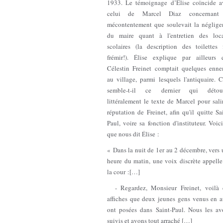
1933. Le témoignage d’Élise coïncide a
celui de Marcel Diaz concernant
mécontentement que soulevait la néglige
du maire quant à l'entretien des loc
scolaires (la description des toilettes f
frémir!). Élise explique par ailleurs 
Célestin Freinet comptait quelques enne
au village, parmi lesquels l'antiquaire. C
semble-t-il ce dernier qui détou
littéralement le texte de Marcel pour sali
réputation de Freinet, afin qu'il quitte Sa
Paul, voire sa fonction d'instituteur. Voic
que nous dit Élise :
« Dans la nuit de 1er au 2 décembre, vers
heure du matin, une voix discrète appelle
la cour :[…]
- Regardez, Monsieur Freinet, voilà 
affiches que deux jeunes gens venus en a
ont posées dans Saint-Paul. Nous les av
suivis et avons tout arraché […]