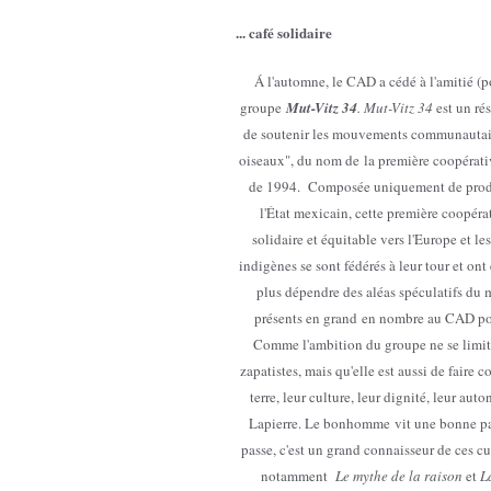
... café solidaire
Á l'automne, le CAD a cédé à l'amitié (po
groupe
Mut-Vitz 34
. Mut-Vitz 34
est un ré
de soutenir les mouvements communautai
oiseaux", du nom de la première coopérativ
de 1994. Composée uniquement de produc
l'État mexicain, cette première coopéra
solidaire et équitable vers l'Europe et le
indigènes se sont fédérés à leur tour et ont
plus dépendre des aléas spéculatifs du
présents en grand en nombre au CAD pour 
Comme l'ambition du groupe ne se limit
zapatistes, mais qu'elle est aussi de faire
terre, leur culture, leur dignité, leur au
Lapierre. Le bonhomme vit une bonne par
passe, c'est un grand connaisseur de ces cu
notamment
Le mythe de la raison
et
L