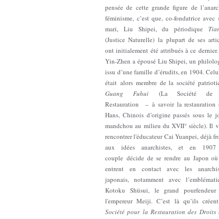
pensée de cette grande figure de l’anarc
féminisme, c’est que, co-fondatrice avec 
mari, Liu Shipei, du périodique
Tia
(Justice Naturelle) la plupart de ses arti
ont initialement été attribués à ce dernier
Yin-Zhen a épousé Liu Shipei, un philolo
issu d’une famille d’érudits, en 1904. Celu
était alors membre de la société patrioti
Guang Fuhui
(La Société de 
Restauration – à savoir la restauration 
Hans, Chinois d’origine passés sous le j
mandchou au milieu du XVII° siècle). Il v
rencontrer l'éducateur Cai Yuanpei, déjà fr
aux idées anarchistes, et en 1907
couple décide de se rendre au Japon où 
entrent en contact avec les anarchis
japonais, notamment avec l’emblémati
Kotoku Shüsui, le grand pourfendeur
l'empereur Meiji. C’est là qu’ils créent
Société pour la Restauration des Droits 