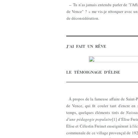
̶ Tu n’as jamais entendu parler de "l’Aff
de Vence" ? » me vis-je rétorquer avec un
de déconsidération.
J'AI FAIT UN RÊVE
LE TÉMOIGNAGE D'ÉLISE
Á propos de la fameuse affaire de Saint-P
de Vence, qui fit couler tant d'encre en 
temps, quelques éléments tirés de
Naissa
d'une pédagogie populaire
[1] d’Élise Frei
Élise et Célestin Freinet enseignèrent à l'é
communale de ce village provençal de 192