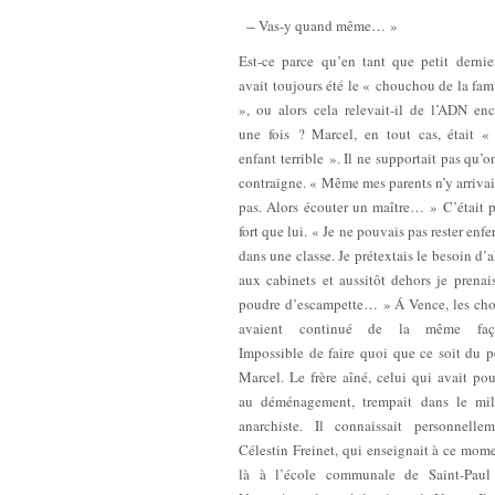
̶ Vas-y quand même… »
Est-ce parce qu’en tant que petit dernie
avait toujours été le « chouchou de la fam
», ou alors cela relevait-il de l’ADN en
une fois ? Marcel, en tout cas, était «
enfant terrible ». Il ne supportait pas qu’o
contraigne. « Même mes parents n’y arriva
pas. Alors écouter un maître… » C’était 
fort que lui. « Je ne pouvais pas rester enf
dans une classe. Je prétextais le besoin d’a
aux cabinets et aussitôt dehors je prenai
poudre d’escampette… » Á Vence, les cho
avaient continué de la même faç
Impossible de faire quoi que ce soit du p
Marcel. Le frère aîné, celui qui avait po
au déménagement, trempait dans le mil
anarchiste. Il connaissait personnellem
Célestin Freinet, qui enseignait à ce mom
là à l’école communale de Saint-Paul