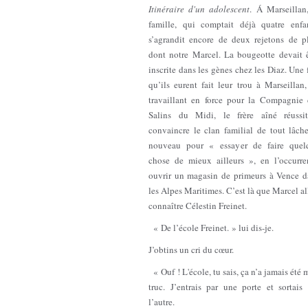
Itinéraire d'un adolescent
. Á Marseillan
famille, qui comptait déjà quatre enfan
s’agrandit encore de deux rejetons de pl
dont notre Marcel. La bougeotte devait ê
inscrite dans les gènes chez les Diaz. Une 
qu’ils eurent fait leur trou à Marseillan
travaillant en force pour la Compagnie 
Salins du Midi, le frère aîné réussi
convaincre le clan familial de tout lâch
nouveau pour « essayer de faire quel
chose de mieux ailleurs », en l’occurre
ouvrir un magasin de primeurs à Vence d
les Alpes Maritimes. C’est là que Marcel al
connaître Célestin Freinet.
« De l’école Freinet. » lui dis-je.
J’obtins un cri du cœur.
« Ouf ! L'école, tu sais, ça n’a jamais été
truc. J’entrais par une porte et sortais
l’autre.