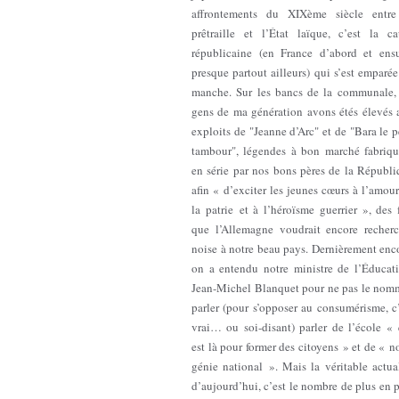
affrontements du XIXème siècle entre
prêtraille et l’État laïque, c’est la ca
républicaine (en France d’abord et ensu
presque partout ailleurs) qui s’est emparé
manche. Sur les bancs de la communale, 
gens de ma génération avons étés élevés 
exploits de "Jeanne d’Arc" et de "Bara le p
tambour", légendes à bon marché fabriqu
en série par nos bons pères de la Républi
afin « d’exciter les jeunes cœurs à l’amou
la patrie et à l’héroïsme guerrier », des 
que l’Allemagne voudrait encore recherc
noise à notre beau pays. Dernièrement enc
on a entendu notre ministre de l’Éducati
Jean-Michel Blanquet pour ne pas le nomm
parler (pour s’opposer au consumérisme, c
vrai… ou soi-disant) parler de l’école « 
est là pour former des citoyens » et de « n
génie national ». Mais la véritable actua
d’aujourd’hui, c’est le nombre de plus en 