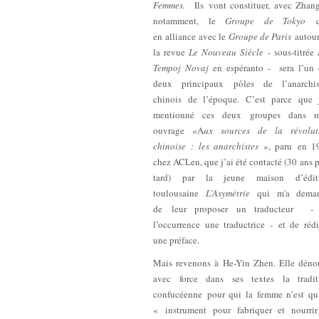
Femmes.
Ils vont constituer, avec Zhang
notamment, le
Groupe de Tokyo
qu
en alliance avec le
Groupe de Paris
autour
la revue
Le Nouveau Siècle
- sous-titrée
Tempoj Novaj
en espéranto - sera l’un 
deux principaux pôles de l’anarchi
chinois de l’époque. C’est parce que j
mentionné ces deux groupes dans 
ouvrage «A
ux sources de la révolut
chinoise : les anarchistes
», paru en 1
chez ACLen, que j’ai été contacté (30 ans 
tard) par la jeune maison d’édit
toulousaine
L’Asymétrie
qui m'a dema
de leur proposer un traducteur -
l’occurrence une traductrice - et de rédi
une préface.
Mais revenons à He-Yin Zhen. Elle déno
avec force dans ses textes la tradit
confucéenne pour qui la femme n’est qu
« instrument pour fabriquer et nourrir