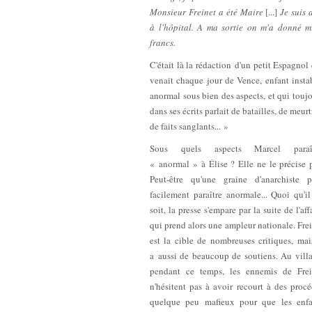
Monsieur Freinet a été Maire
[...]
Je suis a
à l'hôpital. A ma sortie on m'a donné mi
francs.
C'était là la rédaction d'un petit Espagnol
venait chaque jour de Vence, enfant insta
anormal sous bien des aspects, et qui touj
dans ses écrits parlait de batailles, de meurt
de faits sanglants... »
Sous quels aspects Marcel paraît
« anormal » à Élise ? Elle ne le précise 
Peut-être qu'une graine d'anarchiste p
facilement paraître anormale... Quoi qu'i
soit, la presse s'empare par la suite de l'aff
qui prend alors une ampleur nationale. Fre
est la cible de nombreuses critiques, mai
a aussi de beaucoup de soutiens. Au villa
pendant ce temps, les ennemis de Frei
n'hésitent pas à avoir recourt à des proc
quelque peu mafieux pour que les enfa