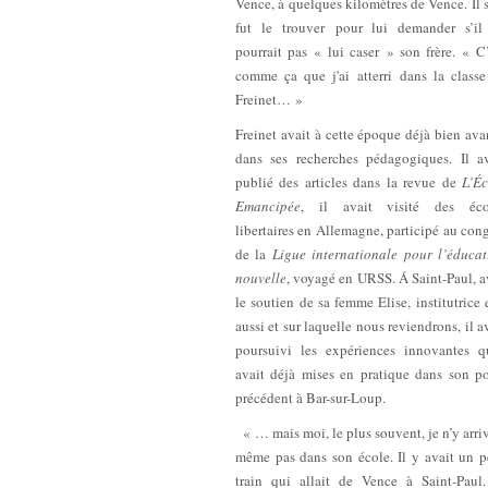
Vence, à quelques kilomètres de Vence. Il 
fut le trouver pour lui demander s’il
pourrait pas « lui caser » son frère. « C
comme ça que j'ai atterri dans la classe
Freinet… »
Freinet avait à cette époque déjà bien av
dans ses recherches pédagogiques. Il av
publié des articles dans la revue de
L’Éc
Emancipée
, il avait visité des éco
libertaires en Allemagne, participé au con
de la
Ligue internationale pour l’éducat
nouvelle
, voyagé en URSS. Á Saint-Paul, 
le soutien de sa femme Elise, institutrice 
aussi et sur laquelle nous reviendrons, il a
poursuivi les expériences innovantes qu
avait déjà mises en pratique dans son po
précédent à Bar-sur-Loup.
« … mais moi, le plus souvent, je n’y arri
même pas dans son école. Il y avait un p
train qui allait de Vence à Saint-Paul.