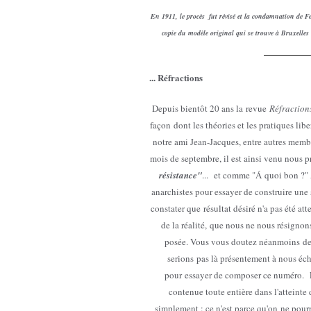
En 1911, le procès fut révisé et la condamnation de Fe
copie du modèle original qui se trouve à Bruxelles
... Réfractions
Depuis bientôt 20 ans la revue
Réfraction
façon dont les théories et les pratiques libe
notre ami Jean-Jacques, entre autres memb
mois de septembre, il est ainsi venu nous p
résistance"
...
et comme "Á quoi bon ?" Ap
anarchistes pour essayer de construire une 
constater que résultat désiré n'a pas été at
de la réalité, que nous ne nous résignons
posée. Vous vous doutez néanmoins de l
serions pas là présentement à nous éc
pour essayer de composer ce numéro. L
contenue toute entière dans l'atteinte 
simplement : ce n'est parce qu'on ne pourr