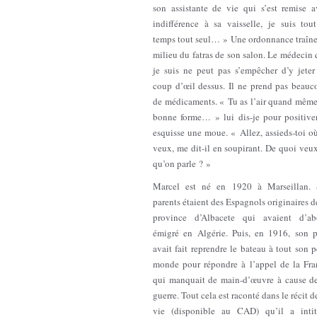
son assistante de vie qui s’est remise a
indifférence à sa vaisselle, je suis tou
temps tout seul… » Une ordonnance traîne
milieu du fatras de son salon. Le médecin
je suis ne peut pas s’empêcher d’y jeter
coup d’œil dessus. Il ne prend pas beauc
de médicaments. « Tu as l’air quand même
bonne forme… » lui dis-je pour positiver
esquisse une moue. « Allez, assieds-toi o
veux, me dit-il en soupirant. De quoi veu
qu’on parle ? »
Marcel est né en 1920 à Marseillan. 
parents étaient des Espagnols originaires d
province d’Albacete qui avaient d’ab
émigré en Algérie. Puis, en 1916, son p
avait fait reprendre le bateau à tout son p
monde pour répondre à l’appel de la Fra
qui manquait de main-d’œuvre à cause de
guerre. Tout cela est raconté dans le récit d
vie (disponible au CAD) qu’il a intit