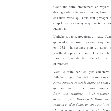
Grand fut notre étonnement en voyant 
deux grandes affiches colombier, l'une ro
et l'autre verte, qui nous font présager 
coup la vaste campagne qui se trame con
Freinet. […]
L'affiche rouge reproduisait un texte d'en
qui avait été imprimé il y avait presque un
en 1932 ; la seconde était un appel à
révolte des parents ; l'une et l'autre pla
sous le signe de la diffamation la p
outrancière.
Voici le texte écrit en gros caractères 
l'affiche rouge :
J'ai rêvé que toute la cl
s'était révoltée contre le Maire de Saint-
qui ne voulait pas nous donner 
fournitures gratuites
[…]
Je m'élance, 
autres ont peur. Monsieur le Maire sort 
couteau et m'en donne un coup sur la cuis
De rage, je prends mon couteau et je le tue