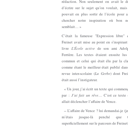
rédaction. Non seulement on avait le dr
d’écrire sur le sujet qu’on voulait, mai
pouvait en plus sortir de l’école pour a
chercher notre inspiration où bon n
semblait… »
C’était la fameuse "Expression libre" 
Freinet avait mise au point en s’inspiran
livre
L’École active
de son ami Adol
Ferrière. Les textes étaient ensuite lus
commun et celui qui était élu par la cla
comme étant le meilleur était publié dan
revue inter-scolaire (
La Gerbe
) dont Frei
était aussi l’instigateur.
« Un jour, j’ai écrit un texte qui commen
par :
J’ai fait un rêve
… C’est ce texte 
allait déclencher l’affaire de Vence.
̶ L’affaire de Vence ? lui demandai-je (j
m’étais jusque-là penché que t
superficiellement sur le parcours de Freinet