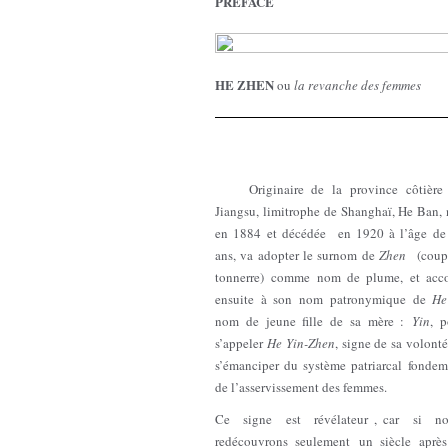
PRÉFACE
HE ZHEN
ou
la revanche des femmes
Originaire de la province côtière
Jiangsu, limitrophe de Shanghaï, He Ban, 
en 1884 et décédée en 1920 à l’âge de
ans, va adopter le surnom de
Zhen
(coup
tonnerre) comme nom de plume, et acco
ensuite à son nom patronymique de
He
nom de jeune fille de sa mère :
Yin
, p
s’appeler
He Yin-Zhen
, signe de sa volont
s’émanciper du système patriarcal fondem
de l’asservissement des femmes.
Ce signe est révélateur , car si n
redécouvrons seulement un siècle après