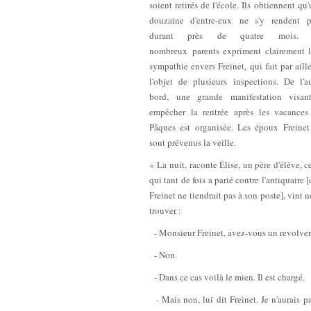
soient retirés de l'école. Ils obtiennent qu
douzaine d'entre-eux ne s'y rendent p
durant près de quatre mois.
nombreux parents expriment clairement l
sympathie envers Freinet, qui fait par aill
l'objet de plusieurs inspections. De l'au
bord, une grande manifestation visan
empêcher la rentrée après les vacances
Pâques est organisée. Les époux Freinet
sont prévenus la veille.
« La nuit, raconte Élise, un père d'élève, c
qui tant de fois a parié contre l'antiquaire 
Freinet ne tiendrait pas à son poste], vint 
trouver :
- Monsieur Freinet, avez-vous un revolver
- Non.
- Dans ce cas voilà le mien. Il est chargé.
- Mais non, lui dit Freinet. Je n'aurais p