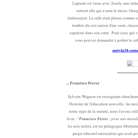
Lapierre est venu avec Josefa, une ind
surtout elle qui a tenu le micro. Geo
traduisaient. La salle était pleine comme un
tombée du soir autour d'un verre, chacun
zapatiste dans son cœur. Pour ceux qui 
vous pouvez demander à goûter le café 
mutvitz34-conta
... Francisco Ferrer
Sylvain Wagnon est enseignant-chercheur à
l'histoire de l'éducation nouvelle. Au moi
notre sujet de la rentrée, nous l'avons so
livre :
"
Francisco Ferrer
: pour une morale 
les non initiés, est un pédagogue libertaire
projet éducatif rationaliste qui avait p