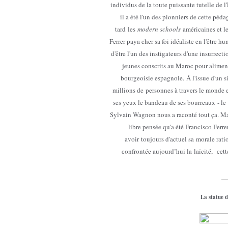
individus de la toute puissante tutelle de 
il a été l'un des pionniers de cette péd
tard les
modern schools
américaines et l
Ferrer paya cher sa foi idéaliste en l'être 
d'être l'un des instigateurs d'une insurrect
jeunes conscrits au Maroc pour aliment
bourgeoisie espagnole. Á l'issue d'un si
millions de personnes à travers le monde en
ses yeux le bandeau de ses bourreaux - le
Sylvain Wagnon nous a raconté tout ça. Mai
libre pensée qu'a été Francisco Ferrer
avoir toujours d'actuel sa morale ratio
confrontée aujourd’hui la laïcité, cet
La statue 