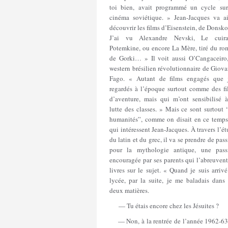
toi bien, avait programmé un cycle sur
cinéma soviétique. » Jean-Jacques va ai
découvrir les films d’Eisenstein, de Donsko
J’ai vu Alexandre Nevski, Le cuira
Potemkine, ou encore La Mère, tiré du ro
de Gorki… » Il voit aussi O’Cangaceiro,
western brésilien révolutionnaire de Giov
Fago. « Autant de films engagés que j
regardés à l’époque surtout comme des fi
d’aventure, mais qui m’ont sensibilisé à
lutte des classes. » Mais ce sont surtout 
humanités”, comme on disait en ce temps-
qui intéressent Jean-Jacques. À travers l’é
du latin et du grec, il va se prendre de pas
pour la mythologie antique, une pass
encouragée par ses parents qui l’abreuven
livres sur le sujet. « Quand je suis arriv
lycée, par la suite, je me baladais dans 
deux matières.
— Tu étais encore chez les Jésuites ?
— Non, à la rentrée de l’année 1962-63,