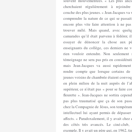
souvent mouvementées. « Les plus anci
cherchaient régulièrement à rejoindre
couche des plus jeunes. » Jean-Jacques va 
comprendre la nature de ce qui se passait
encore plus vite faire attention à ne pas
trouver mêlé. Mais quand, avec quelq
camarades qu’il était parvenu à fédérer, i
essayer de dénoncer la chose aux pè
enseignants du collège, ces derniers ne v
rien vouloir entendre. Non seulement 
témoignage ne sera pas pris en considérat
mais Jean-Jacques va aussi rapidement
rendre compte que lorsque certains de 
jeunes voisins de chambrée étaient convoq
en plein milieu de la nuit auprès de l’a
supérieur, ce n’était pas « pour se faire co
fleurette ». Jean-Jacques ne sortira cepen
pas plus traumatisé que ça de son pass
chez la Compagnie de Jésus, son tempéram
intellectuel lui ayant permis de dépasser
affects. « Paradoxalement, il y avait chez
des côtés très avancés. Le ciné-club, 
exemple. Il y avait un père qui, en 1962, ti