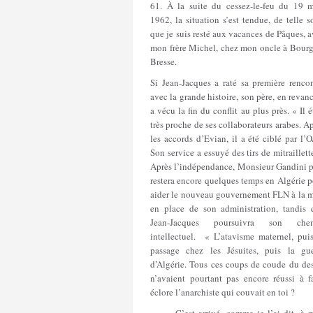
61. À la suite du cessez-le-feu du 19 m
1962, la situation s’est tendue, de telle s
que je suis resté aux vacances de Pâques, 
mon frère Michel, chez mon oncle à Bourg
Bresse.
Si Jean-Jacques a raté sa première rencon
avec la grande histoire, son père, en revan
a vécu la fin du conflit au plus près. « Il é
très proche de ses collaborateurs arabes. A
les accords d’Evian, il a été ciblé par l’
Son service a essuyé des tirs de mitraillett
Après l’indépendance, Monsieur Gandini p
restera encore quelques temps en Algérie 
aider le nouveau gouvernement FLN à la m
en place de son administration, tandis 
Jean-Jacques poursuivra son che
intellectuel. « L’atavisme maternel, puis
passage chez les Jésuites, puis la gue
d’Algérie. Tous ces coups de coude du des
n’avaient pourtant pas encore réussi à fa
éclore l’anarchiste qui couvait en toi ?