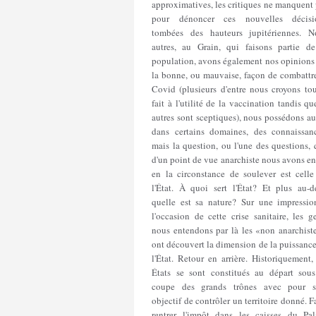
approximatives, les critiques ne manquent
pour dénoncer ces nouvelles décisi
tombées des hauteurs jupitériennes. N
autres, au Grain, qui faisons partie de
population, avons également nos opinions 
la bonne, ou mauvaise, façon de combattre
Covid (plusieurs d'entre nous croyons tou
fait à l'utilité de la vaccination tandis qu
autres sont sceptiques), nous possédons au
dans certains domaines, des connaissanc
mais la question, ou l'une des questions,
d'un point de vue anarchiste nous avons e
en la circonstance de soulever est celle
l'État. À quoi sert l'État? Et plus au-de
quelle est sa nature? Sur une impressio
l'occasion de cette crise sanitaire, les g
nous entendons par là les «non anarchiste
ont découvert la dimension de la puissanc
l'État. Retour en arrière. Historiquement,
États se sont constitués au départ sous
coupe des grands trônes avec pour s
objectif de contrôler un territoire donné. F
rentrer l'impôt dans les caisses du Pala