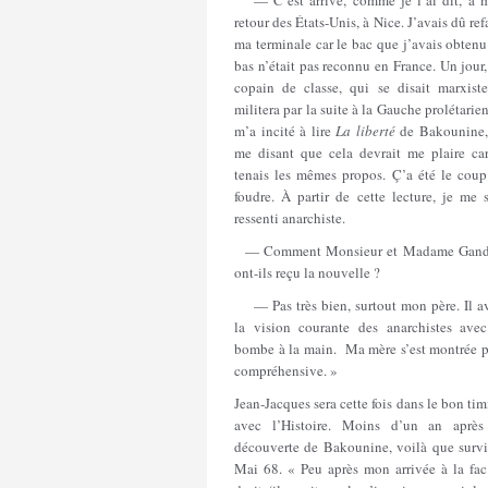
— C’est arrivé, comme je l’ai dit, à 
retour des États-Unis, à Nice. J’avais dû ref
ma terminale car le bac que j’avais obtenu
bas n’était pas reconnu en France. Un jour
copain de classe, qui se disait marxiste
militera par la suite à la Gauche prolétarie
m’a incité à lire
La liberté
de Bakounine,
me disant que cela devrait me plaire car
tenais les mêmes propos. Ç’a été le coup
foudre. À partir de cette lecture, je me 
ressenti anarchiste.
— Comment Monsieur et Madame Gand
ont-ils reçu la nouvelle ?
— Pas très bien, surtout mon père. Il av
la vision courante des anarchistes avec
bombe à la main. Ma mère s’est montrée p
compréhensive. »
Jean-Jacques sera cette fois dans le bon ti
avec l’Histoire. Moins d’un an après
découverte de Bakounine, voilà que survi
Mai 68. « Peu après mon arrivée à la fac