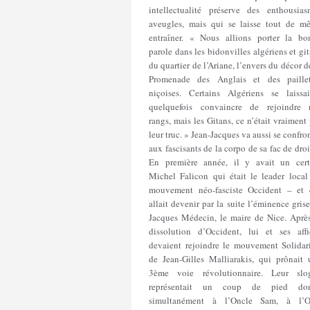
intellectualité préserve des enthousias
aveugles, mais qui se laisse tout de m
entraîner. « Nous allions porter la bo
parole dans les bidonvilles algériens et gi
du quartier de l’Ariane, l’envers du décor d
Promenade des Anglais et des paillet
niçoises. Certains Algériens se laissai
quelquefois convaincre de rejoindre 
rangs, mais les Gitans, ce n’était vraiment
leur truc. » Jean-Jacques va aussi se confro
aux fascisants de la corpo de sa fac de droi
En première année, il y avait un cert
Michel Falicon qui était le leader local
mouvement néo-fasciste Occident – et 
allait devenir par la suite l’éminence gris
Jacques Médecin, le maire de Nice. Après
dissolution d’Occident, lui et ses affi
devaient rejoindre le mouvement Solidari
de Jean-Gilles Malliarakis, qui prônait 
3ème voie révolutionnaire. Leur slo
représentait un coup de pied do
simultanément à l’Oncle Sam, à l’O