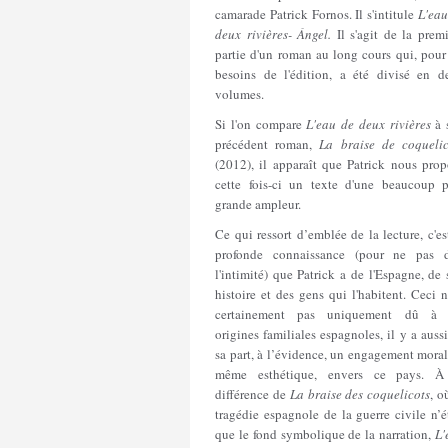
camarade Patrick Fornos. Il s'intitule
L'eau
deux rivières- Ángel.
Il s'agit de la prem
partie d'un roman au long cours qui, pour
besoins de l'édition, a été divisé en d
volumes.
Si l'on compare
L'eau de deux rivières
à 
précédent roman,
La braise de coquelic
(2012), il apparaît que Patrick nous prop
cette fois-ci un texte d'une beaucoup p
grande ampleur.
Ce qui ressort d’emblée de la lecture, c'es
profonde connaissance (pour ne pas d
l'intimité) que Patrick a de l'Espagne, de
histoire et des gens qui l'habitent. Ceci n
certainement pas uniquement dû à 
origines familiales espagnoles, il y a auss
sa part, à l’évidence, un engagement moral
même esthétique, envers ce pays. À
différence de
La braise des coquelicots
, o
tragédie espagnole de la guerre civile n’é
que le fond symbolique de la narration,
L'