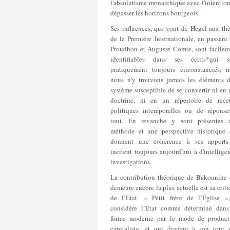
l'absolutisme monarchique avec l'intentio
dépasser les horizons bourgeois.
Ses influences, qui vont de Hegel aux thè
de la Première Internationale, en passant
Proudhon et Auguste Comte, sont facilem
identifiables dans ses écrits*qui s
pratiquement toujours circonstanciés, m
nous n'y trouvons jamais les éléments d
système susceptible de se convertir ni en
doctrine, ni en un répertoire de recet
politiques intemporelles ou de réponse
tout. En revanche y sont présentes 
méthode et une perspective historique 
donnent une cohérence à ses apports
incitent toujours aujourd'hui à d'intellige
investigations.
La contribution théorique de Bakounine 
demeure encore la plus actuelle est sa crit
de l’État. « Petit frère de l’Église »,
considère l’État comme déterminé dans
forme moderne par le mode de product
capitaliste, et qui devient à son tour 