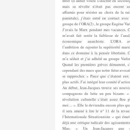
droit (il aurait voulu s’inscrire en sociolo
mais sa révolte n’était pas encore as
affermie pour résister au choix de la rai
parentale), j’étais entré en contact avec
groupe de l’ORA(2) , le groupe Eugène Var
J’avais lu Marx pendant mes vacances. C
m’avait fait sentir la faiblesse de l’ana
économique anarchiste. L’ORA av
l’ambition de rajouter la supériorité marx
dans ce domaine à la pensée libertaire. C
m’a séduit et j’ai adhéré au groupe Varli
Quand les premières grèves démarrent, c’
cependant des maos que notre futur avocat
se rapprocher. « Parce que c’étaient eux 
plus actifs. J’ai intégré leur comité d’actio
Au début, Jean-Jacques trouve ses nouve
compagnons de lutte un peu bizarre. «
révolution culturelle c’était assez flou 
moi… ». Elle le deviendra encore plus qu
il sera amené à lire le n° 11 de la revue
l’Internationale Situationniste « qui émet
déjà une critique radicale des agissement
Mao. » Un Jean-Jacques que 