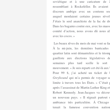
soviétique et à une caricature de J
ressemblant à Rockefeller. Ils avaient
discours ambigu avec un contenu soc
auquel mordaient certains jeunes révolt
J’étais le seul anarchiste de la fac de dr
Dans les bagarres contre eux, avec les mao
comité d’action, nous avons dû nous all
avec les cocos. »
Les beaux rêves du mois de mai vont se fa
À la mi-juin, les dernières barricades
quartier latin sont démantelées et le trio
gaulliste aux élections législatives d
semaines plus tard scelle le sort
mouvement. « Je suis reparti cet été-là aux
Pour 99 $, j’ai acheté un ticket de 
Greyhound
qui m’a permis de voyager s
limite à travers tous les États. » C’était
après l’assassinat de Martin Luther King e
Robert Kennedy. Jean-Jacques va découv
un nouveau pays. « Il régnait partout 
ambiance très particulière. Á Chicago
tenait la fameuse convention nation