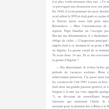
n’ai plus voulu retourner chez eux. » Ce r
va provoquer une dissension avec son père
En 1944, il avait pourtant lui aussi désobéi
avait refusé le STO et était parti se cacher 
le Vercors (juste assez tard pour rater
Résistance). » Mais l’insoumission de 
rejeton, Papa Gandini ne l’accepte pas
Devant ma détermination, il a finalement 
obligé de céder. » L’inspecteur principal
impôts était à ce moment-là en poste à Bô
en Algérie. La guerre venait de se termine
Tu avais donc 14 ans. Tu as des souvenirs
la guerre d’Algérie ?
— Pas directement. Je n’étais là-bas qu
période de vacances scolaires. Bône ét
relativement préservée. J’ai passé ainsi to
les vacances de l’été 1961 à jouer au foot,
était alors ma grande passion sportive, et 
baigner à la mer (ça vous rappelle quelqu
?), en dévorant de croustillants beign
tunisiens qui suintaient l’huile. Je s
retourné pour la dernière fois à Bône à la 