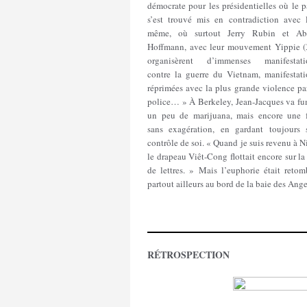
démocrate pour les présidentielles où le p
s’est trouvé mis en contradiction avec l
même, où surtout Jerry Rubin et Ab
Hoffmann, avec leur mouvement Yippie (3
organisèrent d’immenses manifestati
contre la guerre du Vietnam, manifestati
réprimées avec la plus grande violence pa
police… » À Berkeley, Jean-Jacques va fu
un peu de marijuana, mais encore une f
sans exagération, en gardant toujours 
contrôle de soi. « Quand je suis revenu à N
le drapeau Viêt-Cong flottait encore sur la
de lettres. » Mais l’euphorie était retom
partout ailleurs au bord de la baie des Ang
RÉTROSPECTION