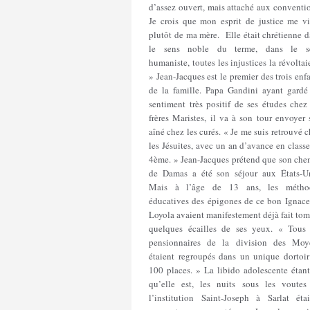
d’assez ouvert, mais attaché aux conventi
Je crois que mon esprit de justice me vi
plutôt de ma mère. Elle était chrétienne 
le sens noble du terme, dans le s
humaniste, toutes les injustices la révoltai
» Jean-Jacques est le premier des trois enf
de la famille. Papa Gandini ayant gardé
sentiment très positif de ses études chez
frères Maristes, il va à son tour envoyer
aîné chez les curés. « Je me suis retrouvé 
les Jésuites, avec un an d’avance en class
4ème. » Jean-Jacques prétend que son che
de Damas a été son séjour aux États-Un
Mais à l’âge de 13 ans, les métho
éducatives des épigones de ce bon Ignace
Loyola avaient manifestement déjà fait to
quelques écailles de ses yeux. « Tous 
pensionnaires de la division des Moy
étaient regroupés dans un unique dortoir
100 places. » La libido adolescente étant
qu’elle est, les nuits sous les voutes
l’institution Saint-Joseph à Sarlat étai