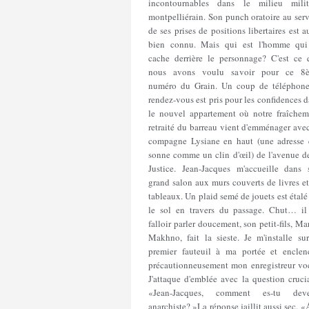
incontournables dans le milieu milit
montpelliérain. Son punch oratoire au ser
de ses prises de positions libertaires est a
bien connu. Mais qui est l'homme qui
cache derrière le personnage? C'est ce 
nous avons voulu savoir pour ce 8
numéro du Grain. Un coup de téléphone
rendez-vous est pris pour les confidences 
le nouvel appartement où notre fraîchem
retraité du barreau vient d'emménager ave
compagne Lysiane en haut (une adresse 
sonne comme un clin d'œil) de l'avenue de
Justice. Jean-Jacques m'accueille dans 
grand salon aux murs couverts de livres e
tableaux. Un plaid semé de jouets est étalé
le sol en travers du passage. Chut… il
falloir parler doucement, son petit-fils, Ma
Makhno, fait la sieste. Je m'installe sur
premier fauteuil à ma portée et enclen
précautionneusement mon enregistreur voc
J'attaque d'emblée avec la question cruci
«Jean-Jacques, comment es-tu dev
anarchiste? »La réponse jaillit aussi sec. «