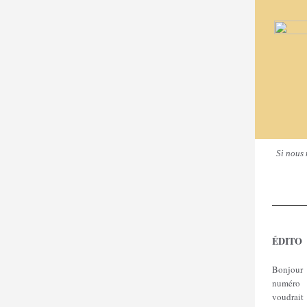
Si nous 
É
DITO
Bonjour
numéro 
voudrai