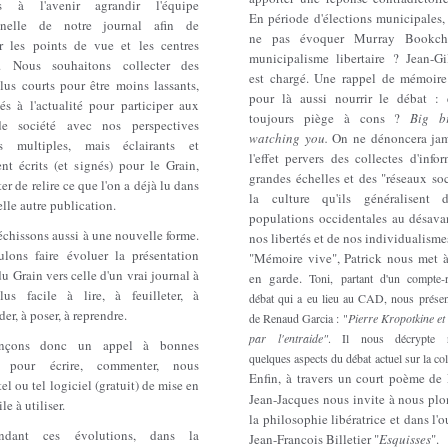
ns à l'avenir agrandir l'équipe
En période d'élections municipales
onnelle de notre journal afin de
ne pas évoquer Murray Bookch
ier les points de vue et les centres
municipalisme libertaire ? Jean-Gil
ts. Nous souhaitons collecter des
est chargé. Une rappel de mémoire 
plus courts pour être moins lassants,
pour là aussi nourrir le débat : é
és à l'actualité pour participer aux
toujours piège à cons ?
Big b
de société avec nos perspectives
watching you.
On ne dénoncera jam
res multiples, mais éclairants et
l'effet pervers des collectes d'info
nt écrits (et signés) pour le Grain,
grandes échelles et des "réseaux so
ter de relire ce que l'on a déjà lu dans
la culture qu'ils généralisent 
elle autre publication.
populations occidentales au désava
échissons aussi à une nouvelle forme.
nos libertés et de nos individualisme
lons faire évoluer la présentation
"Mémoire vive", Patrick nous met à
du Grain vers celle d'un vrai journal à
en garde.
Toni, partant d'un compte-
lus facile à lire, à feuilleter, à
débat qui a eu lieu au CAD, nous présen
er, à poser, à reprendre.
de Renaud Garcia : "
Pierre Kropotkine et
par l'entraide"
. Il nous décrypte r
nçons donc un appel à bonnes
quelques aspects du débat actuel sur la co
s pour écrire, commenter, nous
Enfin, à
travers un court poème de 
tel ou tel logiciel (gratuit) de mise en
Jean-Jacques nous invite à nous plo
le à utiliser.
la philosophie libératrice et dans l'
ndant ces évolutions, dans la
Jean-Francois Billetier "
Esquisses
".