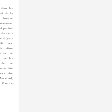
 dans les
 et de la
ne longue
mouvement
nt pas fini
d'aucuns
de slogans
initives.
Révolution
aurer une
voluer les
ffler une
omme afin
tes contre
 Ravachol,
 Maurice