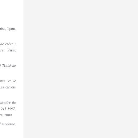
aire
, Lyon,
 de créer :
ire
, Paris,
! Traité de
isme et le
Les cahiers
istoire du
1945-1997
,
ire, 2000
té moderne,