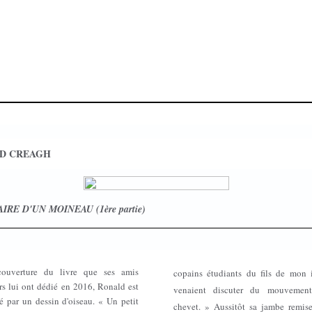
D CREAGH
IRE D'UN MOINEAU (1ère partie)
couverture du livre que ses amis
copains étudiants du fils de mon i
rs lui ont dédié en 2016, Ronald est
venaient discuter du mouveme
é par un dessin d'oiseau. « Un petit
chevet. » Aussitôt sa jambe remis