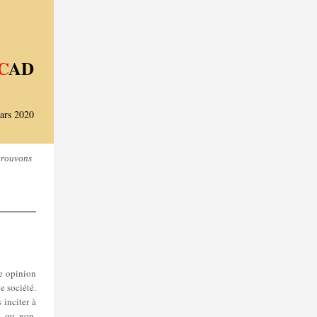
C
AD
ars 2020
 trouvons
e opinion
e société.
s inciter à
e ou non.