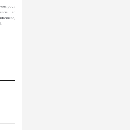
vous pour
entis et
utrement,
l.