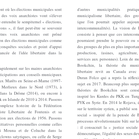
t où les élections municipales sont
d'autres municipalités prati
ù des voix anarchistes vont s'élever
municipalisme libertaire, des gr
e entendre le sempiternel « élections,
(que l'on pourrait appeler aujour
ons », il faut peut-être se souvenir
intercommunalités). La vision de
utres voix anarchistes ont prôné
consiste à penser que ces intercom
tion des élections municipales comme
pourraient prendre le pouvoir ou s
conquêtes sociales et point d'appui
des groupes de plus en plus importan
ancée de l'idée libertaire dans la
production, (usines, agriculture,
services aux personnes). Loin de mo
Bookchin, la théorie du munic
apidement sur les maires anarchistes
libertaire revit au Canada avec
rticipations aux conseils municipaux
Duran Folco qui a repris la réflexi
x Marêts en Seine-et-Marne (1997-
sujet en 2017. Beaucoup plus surpre
 Merlieux dans le Nord (1973), à
théories de Bookchin sont censé
 dans la Drôme (2014), ou encore à
inspiré les Kurdes du PKK en Turq
k en Islande de 2010 à 2014. Passons
PYK en Syrie. En 2014 le Rojava, é
omplexe histoire de la Fédération
sur le territoire syrien, a publié son
ste Libertaire de Fontenis et sa
social » inspiré de la pensée de 
ation aux élections de 1956. Passons
processus révolutionnaire bâti sur l
nitiatives personnelles comme celles
: il consacrait la « justice sociale
ui Mouna et de Coluche dans la
démocratique, l'égalité des sexes dev
clowns satyriques, ou celle de Serge