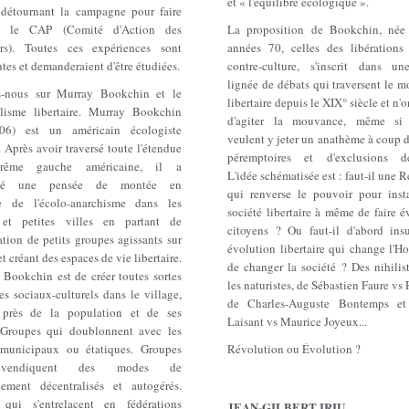
et « l'équilibre écologique ».
 détournant la campagne pour faire
re le CAP (Comité d'Action des
La proposition de Bookchin, née
ers). Toutes ces expériences sont
années 70, celles des libérations
ntes et demanderaient d'être étudiées.
contre-culture, s'inscrit dans u
lignée de débats qui traversent le 
s-nous sur Murray Bookchin et le
libertaire depuis le XIX° siècle et n'o
lisme libertaire. Murray Bookchin
d'agiter la mouvance, même si 
006) est un américain écologiste
veulent y jeter un anathème à coup 
e. Après avoir traversé toute l'étendue
péremptoires et d'exclusions déf
trême gauche américaine, il a
L'idée schématisée est : faut-il une 
ppé une pensée de montée en
qui renverse le pouvoir pour inst
e de l'écolo-anarchisme dans les
société libertaire à même de faire é
 et petites villes en partant de
citoyens ? Ou faut-il d'abord insu
ation de petits groupes agissants sur
évolution libertaire qui change l'H
et créant des espaces de vie libertaire.
de changer la société ? Des nihilis
 Bookchin est de créer toutes sortes
les naturistes, de Sébastien Faure vs
s sociaux-culturels dans le village,
de Charles-Auguste Bontemps et
 près de la population et de ses
Laisant vs Maurice Joyeux...
 Groupes qui doublonnent avec les
 municipaux ou étatiques. Groupes
Révolution ou Évolution ?
evendiquent des modes de
nement décentralisés et autogérés.
qui s'entrelacent en fédérations
JEAN-GILBERT IRIU