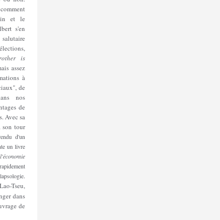
, comment
in et le
bert s'en
salutaire
lections,
rother is
ais assez
rmations à
ciaux", de
dans nos
ntages de
s. Avec sa
 son tour
rendu d'un
te un livre
 l'économie
apidement
.
llapsologie
Lao-Tseu,
nger dans
ouvrage de