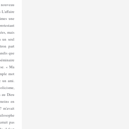
t nouveau
 L'affaire
sâmes une
protestant
ées, mais
s un seul
tron part
andis que
 séminaire
lise. « Ma
simple mot
c un ami.
holicisme,
n au Dieu
 moins en
? m'avait
ilosophe
urrait pas