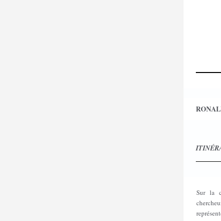
RONAL
ITINÉRA
Sur la 
chercheu
représent