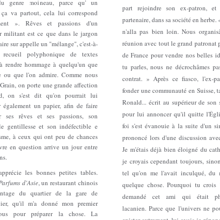
du genre moineau, parce qu' un
part rejoindre son ex-patron, e
ça va partout, cela lui correspond
partenaire, dans sa société en herbe. «
ement ». Rêves et passions d'un
n'alla pas bien loin. Nous organi
r militant est ce que dans le jargon
réunion avec tout le grand patronat 
aire sur appelle un "mélange", c'est-à-
 recueil polyphonique de textes
de France pour vendre nos belles id
 à rendre hommage à quelqu'un que
tu parles, nous ne décrochâmes pa
e ou que l'on admire. Comme nous
contrat. » Après ce fiasco, l'ex-pa
 Grain, on porte une grande affection
fonder une communauté en Suisse, t
, on s'est dit qu'on pourrait lui
Ronald... écrit au supérieur de son
r également un papier, afin de faire
pour lui annoncer qu'il quitte l'Ég
r ses rêves et ses passions, son
foi s'est évanouie à la suite d'un 
le gentillesse et son indéfectible e
sme, à ceux qui ont peu de chances
prononcé lors d'une discussion ave
vre en question arrive un jour entre
Je m'étais déjà bien éloigné du cat
ns.
je croyais cependant toujours, sino
pprécie les bonnes petites tables.
tel qu'on me l'avait inculqué, du
Parfums d'Asie
, un restaurant chinois
quelque chose. Pourquoi tu crois 
intage du quartier de la gare de
demandé cet ami qui était ph
ier, qu'il m'a donné mon premier
lacanien. Parce que l'univers ne po
vous pour préparer la chose. La