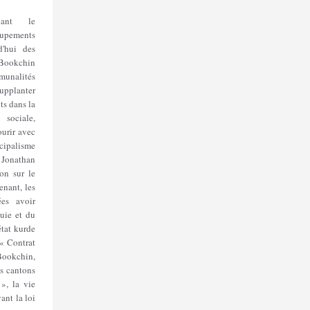
quant le
oupements
d'hui des
 Bookchin
munalités
upplanter
ts dans la
 sociale,
urir avec
ipalisme
 Jonathan
on sur le
nant, les
es avoir
uie et du
tat kurde
 « Contrat
Bookchin,
es cantons
 », la vie
ant la loi