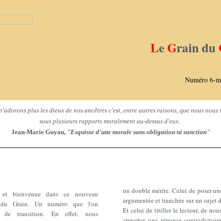
L
e
G
rain du
Numéro 6-m
n'adorons plus les dieux de nos ancêtres c'est, entre autres raisons, que nous nous
sous plusieurs rapports moralement au-dessus d'eux.
Jean-Marie Guyau,
"Esquisse d'une morale sans obligation ni sanction"
un double mérite. Celui de poser un
 et bienvenue dans ce nouveau
argumentée et tranchée sur un sujet d
du Grain. Un numéro que l'on
Et celui de titiller le lecteur, de nou
t de transition. En effet, nous
apporter une réponse contradictoir