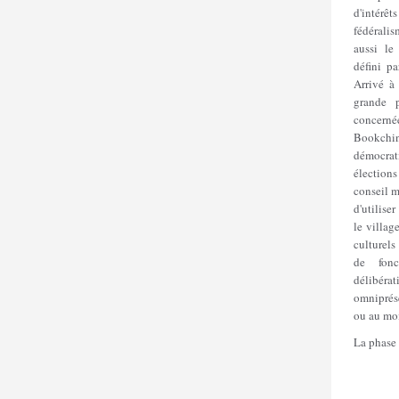
d'intérê
fédéralis
aussi le
défini pa
Arrivé à
grande p
concernée
Bookchin
démocra
élection
conseil m
d'utilise
le villag
culturels
de fonc
délibéra
omniprése
ou au moi
La phase 