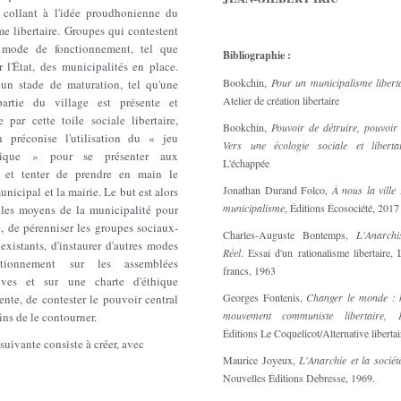
ts collant à l'idée proudhonienne du
me libertaire. Groupes qui contestent
 mode de fonctionnement, tel que
Bibliographie :
r l'État, des municipalités en place.
Bookchin,
Pour un municipalisme libert
 un stade de maturation, tel qu'une
Atelier de création libertaire
artie du village est présente et
 par cette toile sociale libertaire,
Bookchin,
Pouvoir de détruire, pouvoir
 préconise l'utilisation du « jeu
Vers une écologie sociale et liberta
tique » pour se présenter aux
L'échappée
s et tenter de prendre en main le
Jonathan Durand Folco,
À nous la ville 
unicipal et la mairie. Le but est alors
municipalisme
, Éditions Écosociété, 2017
r les moyens de la municipalité pour
e, de pérenniser les groupes sociaux-
Charles-Auguste Bontemps,
L'Anarch
 existants, d'instaurer d'autres modes
Réel
. Essai d'un rationalisme libertaire, 
tionnement sur les assemblées
francs, 1963
tives et sur une charte d'éthique
Georges Fontenis,
Changer le monde : h
nte, de contester le pouvoir central
mouvement communiste libertaire, 
ns de le contourner.
Éditions Le Coquelicot/Alternative liberta
suivante consiste à créer, avec
Maurice Joyeux,
L'Anarchie et la socié
Nouvelles Éditions Debresse, 1969.