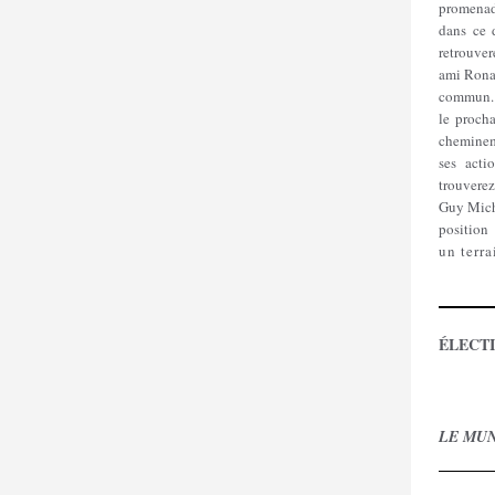
promenad
dans ce 
retrouve
ami Ronal
commun. 
le proch
cheminem
ses acti
trouvere
Guy Mich
position
un terr
ÉLECT
LE MUN