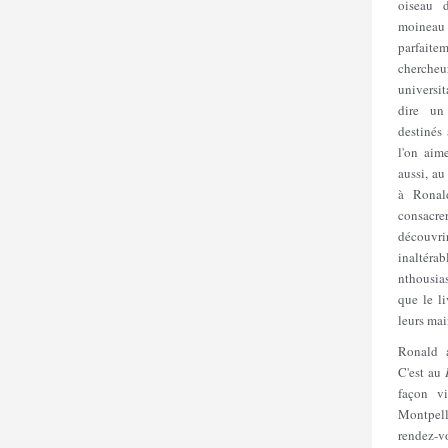
oiseau 
moineau 
parfait
chercheu
universit
dire un
destinés
l'on aim
aussi, au
à Ronald
consacre
découvri
inaltérab
nthousia
que le li
leurs mai
Ronald a
C'est au
façon v
Montpell
rendez-