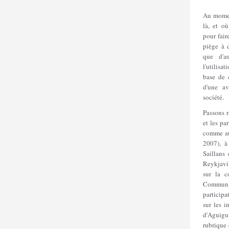
Au momen
là, et o
pour fair
piège à c
que d'a
l'utilisa
base de 
d'une av
société.
Passons r
et les pa
comme au
2007), à
Saillans
Reykjavi
sur la c
Communi
particip
sur les i
d'Aguig
rubrique 