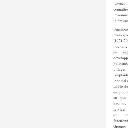
Livrozet
connaît
Prisonni
intéressa
Penchon
municipa
(1921-2
libertair
de l'ex
dévelo
puissanc
villages
l'implant
le social 
L'idée de
de groupe
au plus
besoins.
services
qui r
fonction
Groupes 