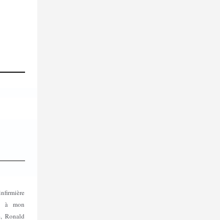
nfirmière
nt à mon
e, Ronald