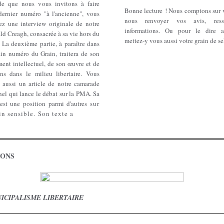
e que nous vous invitons à faire
Bonne lecture ! Nous comptons sur 
dernier numéro "à l'ancienne", vous
nous renvoyer vos avis, ress
rez une interview originale de notre
informations. Ou pour le dire a
d Creagh, consacrée à sa vie hors du
mettez-y vous aussi votre grain de se
La deuxième partie, à paraître dans
ain numéro du Grain, traitera de son
ent intellectuel, de son œuvre et de
ons dans le milieu libertaire. Vous
z aussi un article de notre camarade
el qui lance le débat sur la PMA. Sa
 est une position parmi d'autres
sur
ain sensible. Son texte a
IONS
ICIPALISME LIBERTAIRE