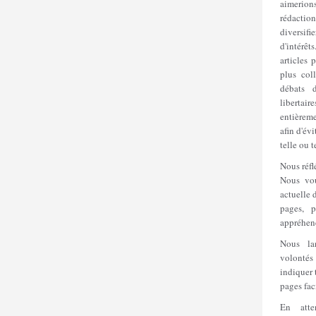
aimerio
rédacti
diversif
d'intérê
articles 
plus coll
débats 
libertai
entièreme
afin d'évi
telle ou t
Nous réfl
Nous vou
actuelle 
pages, p
appréhend
Nous la
volonté
indiquer 
pages faci
En atte