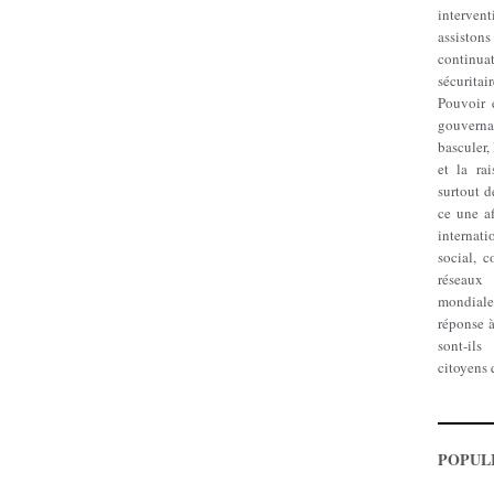
interve
assisto
continu
sécuritai
Pouvoir 
gouverna
basculer, 
et la ra
surtout d
ce une af
interna
social, 
réseaux
mondiale
réponse à
sont-il
citoyens 
POPUL