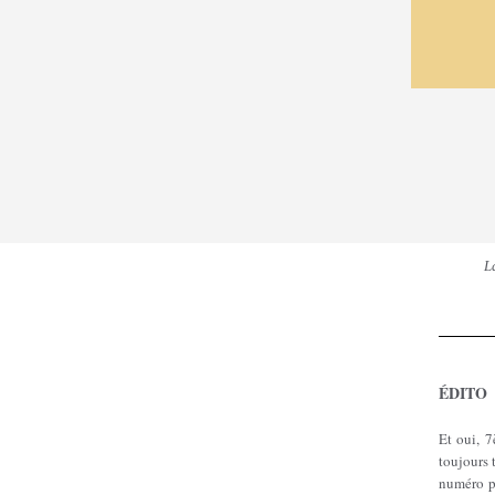
L
É
DITO
Et oui, 
toujours 
numéro p