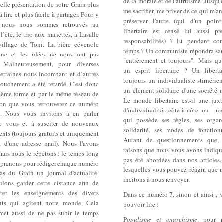
de la morale et de l'altruisme. Jusqu'
lle présentation de notre Grain plus
me sacrifier, me priver de ce qui m'a
à lire et plus facile à partager. Pour y
préserver l'autre (qui d'un poi
r, nous nous sommes retrouvés au
libertaire est censé lui aussi pr
l’été, le trio aux manettes, à Lasalle
responsabilités) ? Et pendant c
village de Toni. La bière cévenole
temps ? Un communiste répondra san
nne et les idées ne nous ont pas
"entièrement et toujours". Mais qu
 Malheureusement, pour diverses
un esprit libertaire ? Un libertai
certaines nous incombant et d’autres
toujours un individualiste stirnérie
couchement a été retardé. C'est donc
un élément solidaire d'une société 
même forme et par le même réseau de
Le monde libertaire est-il une juxt
tion que vous retrouverez ce numéro
d'individualités côte-à-côte ou un
. Nous vous invitons à en parler
qui possède ses règles, ses orga
e vous et à susciter de nouveaux
solidarité, ses modes de fonctio
nts (toujours gratuits et uniquement
Autant de questionnements que, 
t d'une adresse mail). Nous l'avons
raisons que nous vous avons indiqué
mais nous le répétons : le temps long
pas été abordées dans nos articles,
 prenons pour rédiger chaque numéro
lesquelles vous pouvez réagir, que 
pas du Grain un journal d'actualité.
incitons à nous renvoyer.
lons garder cette distance afin de
rer les enseignements des divers
Dans ce numéro 7, sinon et ainsi , 
ts qui agitent notre monde. Cela
pouvoir lire :
met aussi de ne pas subir le temps
P
opulisme et anarchisme
, pour 