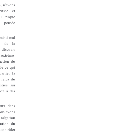
s, n'avons
ensée et
ui risque
a pensée
mis à mal
ue de la
 discours
'extrême-
action du
de ce qui
artie, la
 refus du
ntrée sur
ion à des
iaux, dans
ous avons
 négation
ention du
contrôler