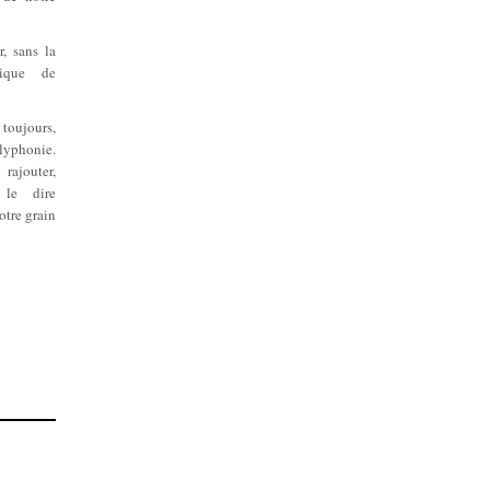
r, sans la
tique de
toujours,
lyphonie.
rajouter,
 le dire
otre grain