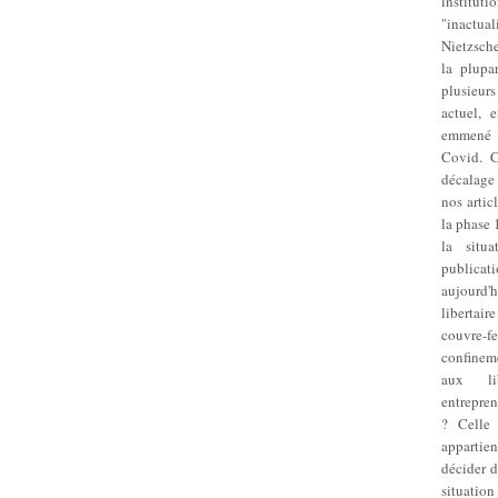
institu
"inactua
Nietzsch
la plupar
plusieur
actuel, 
emmené 
Covid. C
décalage
nos artic
la phase 
la situ
publicat
aujourd
libertai
couvre-
confineme
aux lib
entrepren
? Celle 
appartien
décider d
situatio