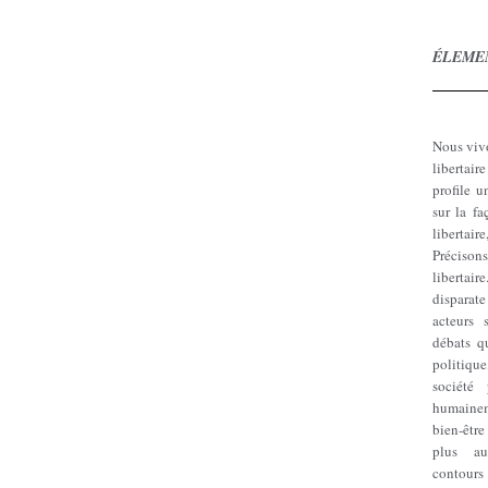
ÉLEME
Nous viv
libertai
profile 
sur la fa
libertair
Préciso
libertai
disparat
acteurs 
débats q
politique
société 
humainem
bien-être
plus au
contours 