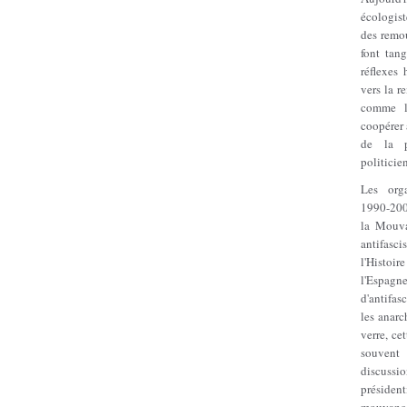
écologist
des remou
font tan
réflexes 
vers la r
comme la
coopérer 
de la p
politicien
Les orga
1990-200
la Mouva
antifas
l'Histo
l'Espag
d'antifas
les anarc
verre, ce
souvent
discussi
préside