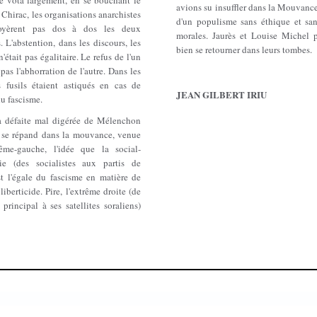
 vota largement, en se bouchant le
avions su insuffler dans la Mouvance
 Chirac, les organisations anarchistes
d'un populisme sans éthique et san
oyèrent pas dos à dos les deux
morales. Jaurès et Louise Michel p
. L'abstention, dans les discours, les
bien se retourner dans leurs tombes.
n'était pas égalitaire. Le refus de l'un
 pas l'abhorration de l'autre. Dans les
s fusils étaient astiqués en cas de
JEAN GILBERT IRIU
du fascisme.
a défaite mal digérée de Mélenchon
 se répand dans la mouvance, venue
rême-gauche, l'idée que la social-
ie (des socialistes aux partis de
st l'égale du fascisme en matière de
 liberticide. Pire, l'extrême droite (de
 principal à ses satellites soraliens)