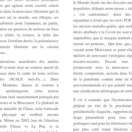
le Monde, basée sur des discours me
es qui agitent notre société, créent
populistes, défiants notre raison « z
s dans la mouvance libertaire qui la
» (ou cartésienne). Ainsi des
guer sur sa morale, son éthique, ses
répandant à loisir que les tests PCR
habituels pour l'emmener, en partie,
les anciens malades guéris, que seu
emise en question de notions de base
décès attribués à la Covid lui sont 
 vérité, la science, le refus des
imputables, que le masque rendrait 
avec l'extrême droite, la prééminence
tuerait ses porteurs... Que dire, que
ensée libertaire sur la cuisine
voyant notre Mouvance se parer elle
ne...
milliers de nouveaux virologues dip
nisations anarchistes des années
réseaux-sociaux. Encore une
0 avaient reçu un soutien massif de
promiscuité avec la mouvance d
nce dans le cadre de leurs actions
droite, complotiste, sectaire dans l'u
cistes (SCALP, Anti-Fa…). Dans
de la pandémie comme arme de lu
ire Moderne, depuis le soutien à
gouvernementale n'a pas généré une
ne antifranquiste, cette notion
une clarification idéologique de notr
cisme était unanimement partagée par
Il est à craindre que l'hystérisati
histes et la Mouvance. Ce plafond de
prépare en vue de la prochaine 
tte muraille de Chine, cette barricade
présidentielle (laquelle, rappelons-l
 physique ne souffrait aucune
étape primordiale pour tous le
on. Même en 2002, lors de l'élection
politiques sauf pour les libertaires) d
ntielle Chirac vs Le Pen, si la
peu plus cette trame libertaire