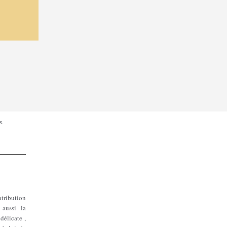
s.
tribution
 aussi la
élicate ,