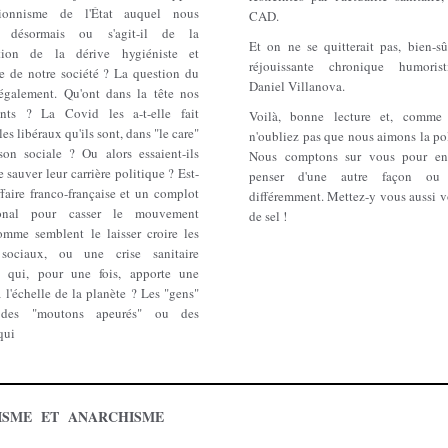
ntionnisme de l'État auquel nous
CAD.
ns désormais ou s'agit-il de la
Et on ne se quitterait pas, bien-sû
ation de la dérive hygiéniste et
réjouissante chronique humoris
re de notre société ? La question du
Daniel Villanova.
également. Qu'ont dans la tête nos
nts ? La Covid les a-t-elle fait
Voilà, bonne lecture et, comme 
les libéraux qu'ils sont, dans "le care"
n'oubliez pas que nous aimons la po
ison sociale ? Ou alors essaient-ils
Nous comptons sur vous pour en 
e sauver leur carrière politique ? Est-
penser d'une autre façon ou
faire franco-française et un complot
différemment. Mettez-y vous aussi v
tional pour casser le mouvement
de sel !
comme semblent le laisser croire les
 sociaux, ou une crise sanitaire
 qui, pour une fois, apporte une
 l'échelle de la planète ? Les "gens"
s des "moutons apeurés" ou des
qui
ISME ET ANARCHISME