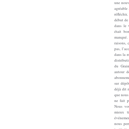
une nouve
agréable 
réfléchi
début de 
dans le 
était bo
manqué.
raisons, 
pas, l’ac
dans la 
distribu
du Grain
autour d
abonneme
sur dépô
déjà dit 
que nous
ne fait 
Nous vou
mieux ti
événemen
nous per