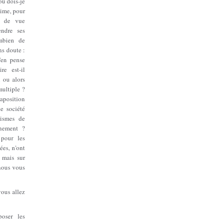
où dois-je
nime, pour
nt de vue
endre ses
ombien de
s doute :
'en pense
re est-il
n ou alors
multiple ?
aposition
e société
nismes de
nnement ?
pour les
es, n'ont
 mais sur
nous vous
vous allez
poser les