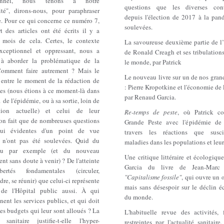
tionnel, nous tenons à notre
questions que les diverses cont
lité", dirons-nous, pour paraphraser
depuis l'élection de 2017 à la pan
e. Pour ce qui concerne ce numéro 7,
soulevées.
t des articles ont été écrits il y a
s mois de cela. Certes, le contexte
La savoureuse deuxième partie de l’
exceptionnel et oppressant, nous a
de Ronald Creagh et ses tribulations
à aborder la problématique de la
le monde, par Patrick
omment faire autrement ? Mais le
Le nouveau livre sur un de nos gran
 entre le moment de la rédaction de
: Pierre Kropotkine et l'économie de l
les (nous étions à ce moment-là dans
par Renaud Garcia.
1 de l'épidémie, ou à sa sortie, loin de
ation actuelle) et celui de leur
Re-temps de peste
, où Patrick c
ion fait que de nombreuses questions
Grande Peste avec l'épidémie de
'hui évidentes d'un point de vue
travers les réactions que susci
re n'ont pas été soulevées. Quid du
maladies dans les populations et leur
feu par exemple (et du nouveau
Une critique littéraire et écologiqu
nt sans doute à venir) ? De l'atteinte
Garcia du livre de Jean-Marc 
ertés fondamentales (circuler,
"Capitalisme fossile"
, qui ouvre un œ
dre, se réunir) que celui-ci représente
mais sans désespoir sur le déclin é
de l'Hôpital public aussi. À qui
du monde.
nent les services publics, et qui doit
es budgets qui leur sont alloués ? La
L'habituelle revue des activités, 
n sanitaire justifie-t-elle l'hyper-
restreintes par l'actualité sanitaire