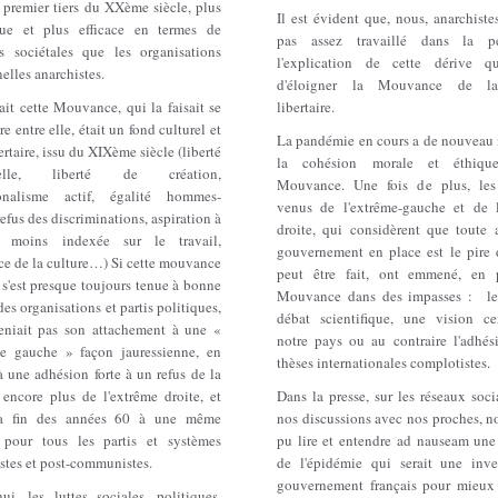
 premier tiers du XXème siècle, plus
Il est évident que, nous, anarchiste
que et plus efficace en termes de
pas assez travaillé dans la p
s sociétales que les organisations
l'explication de cette dérive q
nelles anarchistes.
d'éloigner la Mouvance de l
ait cette Mouvance, qui la faisait se
libertaire.
re entre elle, était un fond culturel et
La pandémie en cours a de nouveau 
ertaire, issu du XIXème siècle (liberté
la cohésion morale et éthiq
duelle, liberté de création,
Mouvance. Une fois de plus, les
ionalisme actif, égalité hommes-
venus de l'extrême-gauche et de l
efus des discriminations, aspiration à
droite, qui considèrent que toute 
 moins indexée sur le travail,
gouvernement en place est le pire 
ce de la culture…) Si cette mouvance
peut être fait, ont emmené, en p
e s'est presque toujours tenue à bonne
Mouvance dans des impasses : le
des organisations et partis politiques,
débat scientifique, une vision ce
reniait pas son attachement à une «
notre pays ou au contraire l'adhés
e gauche » façon jauressienne, en
thèses internationales complotistes.
à une adhésion forte à un refus de la
 encore plus de l'extrême droite, et
Dans la presse, sur les réseaux soc
la fin des années 60 à une même
nos discussions avec nos proches, n
 pour tous les partis et systèmes
pu lire et entendre ad nauseam une
tes et post-communistes.
de l'épidémie qui serait une inv
gouvernement français pour mieux 
ui, les luttes sociales, politiques,