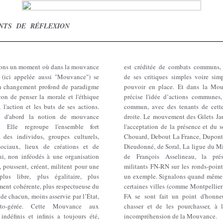
NTS DE RÉFLEXION
ons un moment où dans la mouvance
est créditée de combats communs,
re (ici appelée aussi "Mouvance") se
de ses critiques simples voire simp
un changement profond de paradigme
pouvoir en place. Et dans la Mo
çon de penser la morale et l'éthique
précise l'idée d’actions communes,
e, l'action et les buts de ses actions.
commun, avec des tenants de cett
ns d'abord la notion de mouvance
droite. Le mouvement des Gilets Ja
re. Elle regroupe l'ensemble fort
l'acceptation de la présence et du 
e des individus, groupes culturels,
Chouard, Debout La France, Dupont
sociaux, lieux de créations et de
Dieudonné, de Soral, La ligue du Mi
ui, non inféodés à une organisation
de François Asselineau, la pré
, poussent, créent, militent pour une
militants FN-RN sur les ronds-points
plus libre, plus égalitaire, plus
un exemple. Signalons quand même
ent cohérente, plus respectueuse du
certaines villes (comme Montpellier)
 de chacun, moins asservie par l’État,
FA se sont fait un point d'honne
to-gérée. Cette Mouvance aux
chasser et de les pourchasser, à 
indéfinis et infinis a toujours été,
incompréhension de la Mouvance.