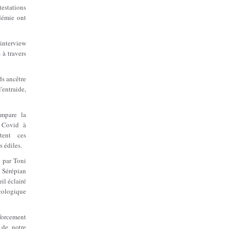
estations
démie ont
interview
 à travers
ds ancêtre
'entraide,
ompare la
 Covid à
tent ces
s édiles.
e par Toni
Sérépian
il éclairé
cologique
forcement
, de notre