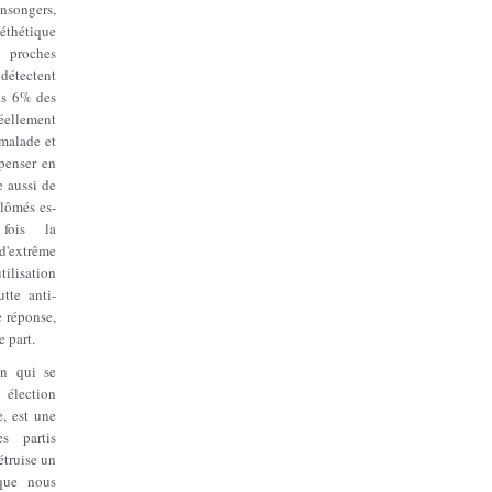
nsongers,
héthétique
 proches
 détectent
ls 6% des
réellement
malade et
 penser en
 aussi de
lômés es-
 fois la
'extrême
tilisation
tte anti-
 réponse,
e part.
on qui se
élection
e, est une
s partis
étruise un
 que nous