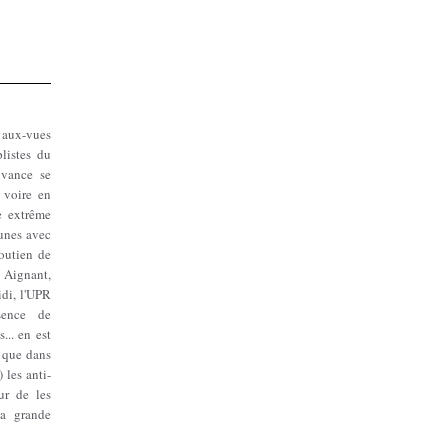
 aux-vues
listes du
uvance se
 voire en
e extrême
unes avec
soutien de
 Aignant,
di, l'UPR
sence de
... en est
 que dans
 les anti-
ur de les
la grande