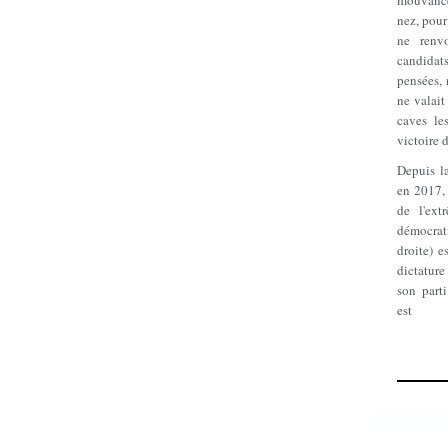
mouvance
nez, pour
ne renv
candidats
pensées, 
ne valait
caves le
victoire 
Depuis l
en 2017,
de l'ext
démocrat
droite) e
dictature
son parti
est