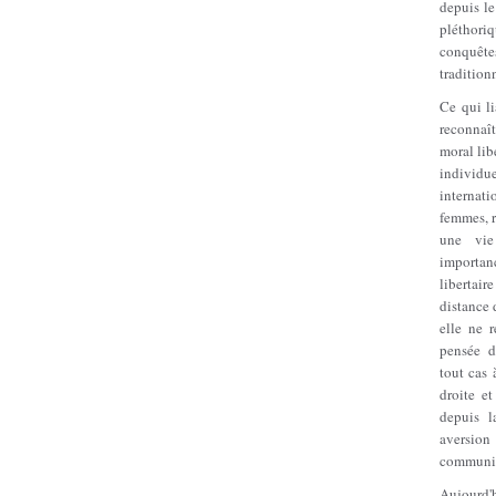
depuis le
pléthori
conquête
tradition
Ce qui li
reconnaît
moral lib
indivi
internat
femmes, r
une vie
importan
libertair
distance 
elle ne 
pensée d
tout cas 
droite et
depuis 
aversion
communis
Aujourd'h