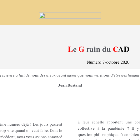
L
e
G
rain du
C
AD
Numéro 7-octobre 2020
a science a fait de nous des dieux avant même que nous méritions d'être des homme
Jean Rostand
à leur échelle apportent une con
7ème numéro déjà ! Les jours passent
collective à la pandémie ? Il y
trop vite quand on veut faire. Dans le
question philosophique, ô combien d
récédent, nous vous avions annoncé