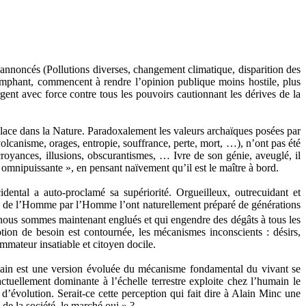
 annoncés (Pollutions diverses, changement climatique, disparition des
riomphant, commencent à rendre l’opinion publique moins hostile, plus
gent avec force contre tous les pouvoirs cautionnant les dérives de la
lace dans la Nature. Paradoxalement les valeurs archaïques posées par
lcanisme, orages, entropie, souffrance, perte, mort, …), n’ont pas été
croyances, illusions, obscurantismes, … Ivre de son génie, aveuglé, il
 omnipuissante », en pensant naïvement qu’il est le maître à bord.
dental a auto-proclamé sa supériorité. Orgueilleux, outrecuidant et
ation de l’Homme par l’Homme l’ont naturellement préparé de générations
 nous sommes maintenant englués et qui engendre des dégâts à tous les
ion de besoin est contournée, les mécanismes inconscients : désirs,
mmateur insatiable et citoyen docile.
main est une version évoluée du mécanisme fondamental du vivant se
tuellement dominante à l’échelle terrestre exploite chez l’humain le
 d’évolution. Serait-ce cette perception qui fait dire à Alain Minc une
 de la société, le marché oui » ?