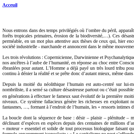
Acceuil
Nous entrons dans des temps privilégiés où l’ombre du péril, apparaît
forêts tropicales primaires, érosion de la biodiversité,…). Ces désa
perméable, en un mot plus attentive aux thèses de ceux qui, hier enco
société industrielle - marchande et annoncent dans le même mouvement q
Les trois révolutions : Copernicienne, Darwinienne et Psychanalytiqu
nos ancêtres à l’aube de l’humanité, en réponse au choc entre Conscie
ébranlées pour autant. L’Homme a déjà payé un très lourd tribu pour a
continu à dénier la réalité et se prête donc d’autant mieux, même dans
Depuis la moitié du néolithique l’humain est auto-centré sur lui-m
nombriliste, il a semé sa culture désastreuse partout ou c’était possi
en générations à effectuer le fameux saut évolutif de la première moi
niveaux. Ce système fallacieux génère les richesses en exploitant 
fantasmes, …, formant à l’endroit de l’humain, les « ressorts intimes 
La boucle dont la séquence de base : désir – plaisir – plénitude 
déclinant d’espèces en espèces depuis des centaines de millions d’a
« moteur » essentiel et solide de tout processus biologique faisant qu
formule apparemment iconoclaste : « Le capitalisme ne peut s’effondrer, 