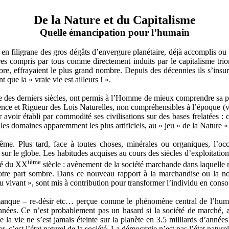
De la Nature et du Capitalisme
Quelle émancipation pour l’humain
 en filigrane des gros dégâts d’envergure planétaire, déjà accomplis ou
stres compris par tous comme directement induits par le capitalisme t
re, effrayaient le plus grand nombre. Depuis des décennies ils s’insur
ue la « vraie vie est ailleurs ! ».
e des derniers siècles, ont permis à l’Homme de mieux comprendre sa p
nce et Rigueur des Lois Naturelles, non compréhensibles à l’époque (vo
voir établi par commodité ses civilisations sur des bases frelatées : 
 les domaines apparemment les plus artificiels, au « jeu » de la Nature «
ême. Plus tard, face à toutes choses, minérales ou organiques, l’occi
ble sur le globe. Les habitudes acquises au cours des siècles d’exploit
ième
tié du XX
siècle : avènement de la société marchande dans laquelle
notre part sombre. Dans ce nouveau rapport à la marchandise ou la not
du vivant », sont mis à contribution pour transformer l’individu en conso
– manque – re-désir etc… perçue comme le phénomène central de l’hu
nnées. Ce n’est probablement pas un hasard si la société de marché, ac
e la vie ne s’est jamais éteinte sur la planète en 3.5 milliards d’années
c’est l’état naturel de la société. La démocratie n’est pas l’état naturel