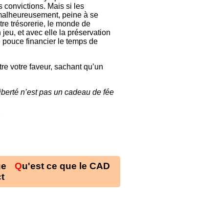
 convictions. Mais si les
malheureusement, peine à se
tre trésorerie, le monde de
jeu, et avec elle la préservation
 pouce financier le temps de
ntre votre faveur, sachant qu’un
liberté n’est pas un cadeau de fée
ge
Qu'est ce que le CAD
ct