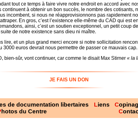
ant tout ce temps à faire vivre notre endroit en accord avec nos
continuent à obtenir un bon succès, le nombre des cotisants, 
 nous incombent, si nous ne réapprovisionnons pas rapidement no
rattraper. En gros, c’est l’existence elle-même du CAD qui est en 
mandons, ainsi, c’est un soutien exceptionnel, un petit coup de
a suite de notre existence sans dieu ni maître.
s lire, et un plus grand merci encore si notre sollicitation renco
u 3000 euros devrait nous permettre de passer ce mauvais cap.
D, bien-sûr, vont continuer, car comme le disait Max Stirner
« la 
JE FAIS UN DON
res de documentation libertaires
Liens
Copina
Photos du Centre
Conta