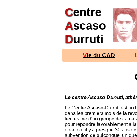
C
entre
A
scaso
D
urruti
Vie du CAD
Le centre Ascaso-Durruti, athéné
Le Centre Ascaso-Durruti est un li
dans les premiers mois de la révo
lieu est né d’un groupe de cama
pour répondre favorablement à la
création, il y a presque 30 ans de
subvention de quiconque, uniquem