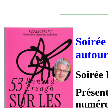
Soirée
autou
Soirée
Présen
numéro