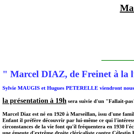
Man
" Marcel DIAZ, de Freinet à la 
Sylvie MAUGIS et Hugues PETERELLE viendront nous pr
la présentation à 19h
sera suivie d'un "Fallait-pa
Marcel Diaz est né en 1920 à Marseillan, issu d'une fam
Enfant il préfère découvrir par lui-même ce qui l'intéress
circonstances de la vie font qu'il fréquentera en 1930 l'
une émeute d'extrême droite cléricaliste contre Célestin 