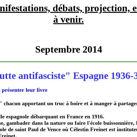
ifestations, débats, projection, et
à venir.
Septembre 2014
lutte antifasciste" Espagne 1936-
ésenter leur livre
s" chacun apportant un truc à boire et à manger à partage
ille espagnole débarquant en France en 1916.
e, gambader dans la nature ou faire l'école buissonnière, là
école de saint Paul de Vence où Célestin Freinet est instit
Freinet.