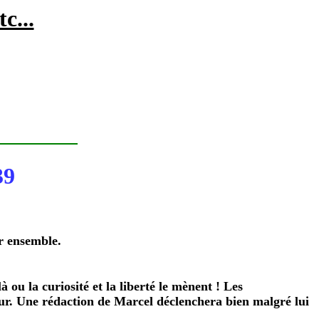
c...
39
r ensemble.
 ou la curiosité et la liberté le mènent ! Les
uteur. Une rédaction de Marcel déclenchera bien malgré lui