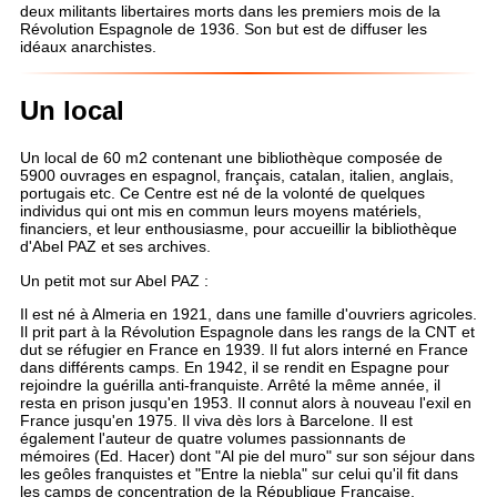
deux militants libertaires morts dans les premiers mois de la
Révolution Espagnole de 1936. Son but est de diffuser les
idéaux anarchistes.
Un local
Un local de 60 m2 contenant une bibliothèque composée de
5900 ouvrages en espagnol, français, catalan, italien, anglais,
portugais etc. Ce Centre est né de la volonté de quelques
individus qui ont mis en commun leurs moyens matériels,
financiers, et leur enthousiasme, pour accueillir la bibliothèque
d'Abel PAZ et ses archives.
Un petit mot sur Abel PAZ :
Il est né à Almeria en 1921, dans une famille d'ouvriers agricoles.
Il prit part à la Révolution Espagnole dans les rangs de la CNT et
dut se réfugier en France en 1939. Il fut alors interné en France
dans différents camps. En 1942, il se rendit en Espagne pour
rejoindre la guérilla anti-franquiste. Arrêté la même année, il
resta en prison jusqu'en 1953. Il connut alors à nouveau l'exil en
France jusqu'en 1975. Il viva dès lors à Barcelone. Il est
également l'auteur de quatre volumes passionnants de
mémoires (Ed. Hacer) dont "Al pie del muro" sur son séjour dans
les geôles franquistes et "Entre la niebla" sur celui qu'il fit dans
les camps de concentration de la République Française.