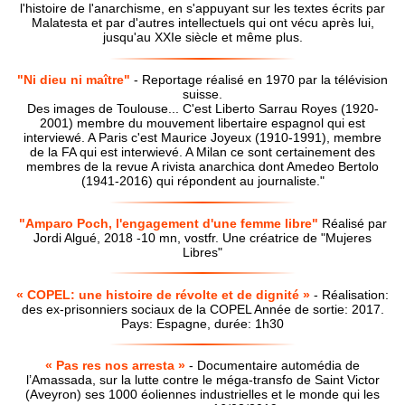
l'histoire de l'anarchisme, en s'appuyant sur les textes écrits par
Malatesta et par d'autres intellectuels qui ont vécu après lui,
jusqu'au XXIe siècle et même plus.
"Ni dieu ni maître"
- Reportage réalisé en 1970 par la télévision
suisse.
Des images de Toulouse... C'est Liberto Sarrau Royes (1920-
2001) membre du mouvement libertaire espagnol qui est
interviewé. A Paris c'est Maurice Joyeux (1910-1991), membre
de la FA qui est interwievé. A Milan ce sont certainement des
membres de la revue A rivista anarchica dont Amedeo Bertolo
(1941-2016) qui répondent au journaliste."
"Amparo Poch, l'engagement d'une femme libre"
Réalisé par
Jordi Algué, 2018 -10 mn, vostfr. Une créatrice de "Mujeres
Libres"
« COPEL: une histoire de révolte et de dignité »
- Réalisation:
des ex-prisonniers sociaux de la COPEL Année de sortie: 2017.
Pays: Espagne, durée: 1h30
« Pas res nos arresta »
- Documentaire automédia de
l’Amassada, sur la lutte contre le méga-transfo de Saint Victor
(Aveyron) ses 1000 éoliennes industrielles et le monde qui les