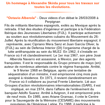
Un hommage à Alexandre Skirda pour tous les travaux sur
toutes les révolutions.
"Octavio Alberola"
- Deux videos d'un débat le 28/03/2008 à
Perpignan
Fils de militants libertaires espagnols, exilés au Mexique après la
retirada. Il fait des études d’ingénieur et participe à la Fédération
Ibérique des Jeunesses Libertaires (FIJL). Il participe activement
au soutien aux révolutionnaires cubains du Mouvement du 26-
Juillet. Après la réunification du mouvement libertaire espagnol, il
représente, avec Cipriano Mera Sanz et Juan García Oliver, la
(FIJL) au sein de Defensa Interior (DI) l’organisme chargé de la
lutte antifranquiste au sein du MLE2. En 1962, il s'installe en
France où il vit clandestinement. Le 1er mai 1967, son père José
Alberola Navarro est assassiné, à Mexico, par des agents
franquistes. Il est le responsable du Grupo primero de mayo (en)
auteur de nombreux attentats contre le régime franquiste. Arrêté,
le 9 février 1968 en Belgique, après une tentative de
séquestration d’un ministre, il est emprisonné cinq mois puis
assigné à résidence. En 1971, il revient clandestinement en
France où il collabore au journal Frente Libertario. Lié aux
Groupes d'action révolutionnaires internationalistes (GARI), il est
impliqué, en mai 1974, dans l’affaire de l’enlèvement du
banquier Adolfo Suarez. Arrêté à Avignon, il est emprisonné près
de neuf mois. En 1985, avec Ariane Gransac, il crée le Centre
pour la Sauvegarde de la Mémoire (CESAME) des mouvements
populaires de l’Amérique Latine. En 1988, il participe à la