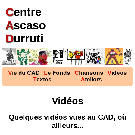
C
entre
A
scaso
D
urruti
Vie du CAD
Le Fonds
Chansons
Vidéos
Textes
Ateliers
Vidéos
Quelques vidéos vues au CAD, où
ailleurs...