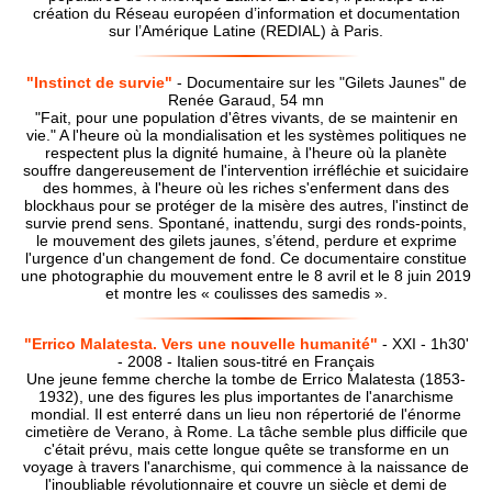
création du Réseau européen d’information et documentation
sur l’Amérique Latine (REDIAL) à Paris.
"Instinct de survie"
- Documentaire sur les "Gilets Jaunes" de
Renée Garaud, 54 mn
"Fait, pour une population d'êtres vivants, de se maintenir en
vie." A l'heure où la mondialisation et les systèmes politiques ne
respectent plus la dignité humaine, à l'heure où la planète
souffre dangereusement de l'intervention irréfléchie et suicidaire
des hommes, à l'heure où les riches s'enferment dans des
blockhaus pour se protéger de la misère des autres, l'instinct de
survie prend sens. Spontané, inattendu, surgi des ronds-points,
le mouvement des gilets jaunes, s’étend, perdure et exprime
l'urgence d'un changement de fond. Ce documentaire constitue
une photographie du mouvement entre le 8 avril et le 8 juin 2019
et montre les « coulisses des samedis ».
"Errico Malatesta. Vers une nouvelle humanité"
- XXI - 1h30'
- 2008 - Italien sous-titré en Français
Une jeune femme cherche la tombe de Errico Malatesta (1853-
1932), une des figures les plus importantes de l'anarchisme
mondial. Il est enterré dans un lieu non répertorié de l'énorme
cimetière de Verano, à Rome. La tâche semble plus difficile que
c'était prévu, mais cette longue quête se transforme en un
voyage à travers l'anarchisme, qui commence à la naissance de
l'inoubliable révolutionnaire et couvre un siècle et demi de