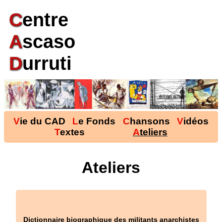
C
entre
A
scaso
D
urruti
Vie du CAD
Le Fonds
Chansons
Vidéos
Textes
Ateliers
Ateliers
Dictionnaire biographique des militants anarchistes